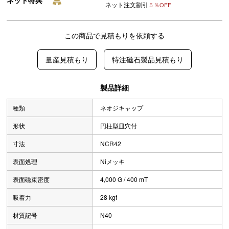
ネット特典
ネット注文割引
５％OFF
この商品で見積もりを依頼する
量産見積もり
特注磁石製品見積もり
製品詳細
種類
ネオジキャップ
形状
円柱型皿穴付
寸法
NCR42
表面処理
Niメッキ
表面磁束密度
4,000 G / 400 mT
吸着力
28 kgf
材質記号
N40