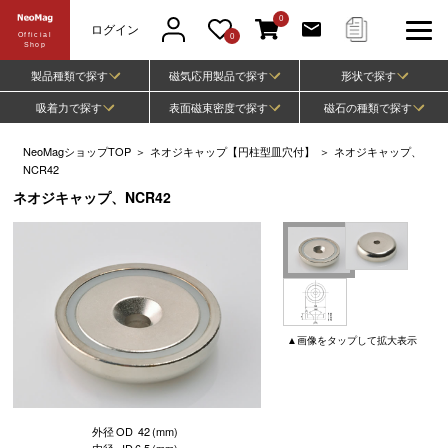
0
ログイン
Official
0
Shop
製品種類で探す
磁気応用製品で探す
形状で探す
吸着力で探す
表面磁束密度で探す
磁石の種類で探す
NeoMagショップTOP
＞
ネオジキャップ【円柱型皿穴付】
＞
ネオジキャップ、
NCR42
ネオジキャップ、NCR42
▲
画像
をタップして
拡大表示
外径
OD
42
(mm)