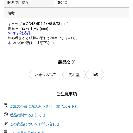
限界使用温度
80 ℃
備考
キャップ = OD42xID6.5xH8.8/T3(mm)
磁石 = Φ32x5.4(M6)(mm)
M6ネジ対応品
締め過ぎると破損の恐れが御座いますので、
ネジ止めの際はご注意下さい。
製品タグ
ネオジム磁石
円柱型
1x5
ご注意事項
ご注文の前にお読み下さい。(購入ガイド)
返品に関するお知らせ
この商品についてお問い合わせ
この商品の見積り依頼