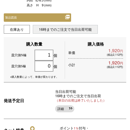
内径
ID
6.5
(mm)
高さ
H
9
(mm)
製品図面
在庫あり
16時までのご注文で当日出荷可能
購入数量
購入価格
1,920
円
単価
個
(税込2,112円)
皿穴側N極
1,920
円
小計
個
皿穴側S極
(税込2,112円)
※購入数量によって、
単価が変わります。
当日出荷可能
16時までのご注文で当日出荷
発送予定日
（本日の出荷は終了いたしました）
詳細
ポイント
付与・
1％