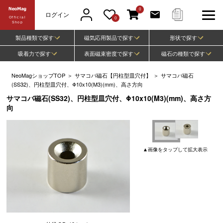
0
ログイン
Official
0
Shop
製品種類で探す
磁気応用製品で探す
形状で探す
吸着力で探す
表面磁束密度で探す
磁石の種類で探す
NeoMagショップTOP
＞
サマコバ磁石【円柱型皿穴付】
＞
サマコバ磁石
(SS32)、円柱型皿穴付、Φ10x10(M3)(mm)、高さ方向
サマコバ磁石(SS32)、円柱型皿穴付、Φ10x10(M3)(mm)、高さ方
向
▲
画像
をタップして
拡大表示