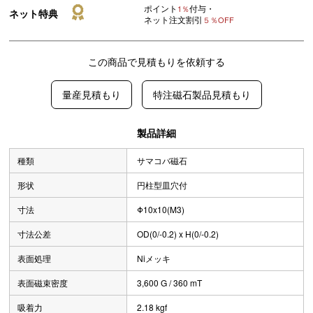
ポイント
付与・
1％
ネット特典
ネット注文割引
５％OFF
この商品で見積もりを依頼する
量産見積もり
特注磁石製品見積もり
製品詳細
種類
サマコバ磁石
形状
円柱型皿穴付
寸法
Φ10x10(M3)
寸法公差
OD(0/-0.2) x H(0/-0.2)
表面処理
Niメッキ
表面磁束密度
3,600 G / 360 mT
吸着力
2.18 kgf