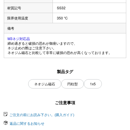
材質記号
SS32
限界使用温度
350 ℃
備考
M3ネジ対応品
締め過ぎると破損の恐れが御座いますので、
ネジ止めの際はご注意下さい。
ネオジム磁石と比較して非常に破損の恐れが高くなっております。
製品タグ
ネオジム磁石
円柱型
1x5
ご注意事項
ご注文の前にお読み下さい。(購入ガイド)
返品に関するお知らせ