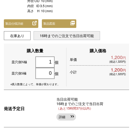
外径
OD
10
(mm)
内径
ID
3.5
(mm)
高さ
H
10
(mm)
製品仕様詳細
製品図面
在庫あり
16時までのご注文で当日出荷可能
購入数量
購入価格
1,200
円
単価
個
(税込1,320円)
皿穴側N極
1,200
円
小計
個
皿穴側S極
(税込1,320円)
※購入数量によって、
単価が変わります。
当日出荷可能
16時までのご注文で当日出荷
発送予定日
（あと15時間37分以内）
詳細