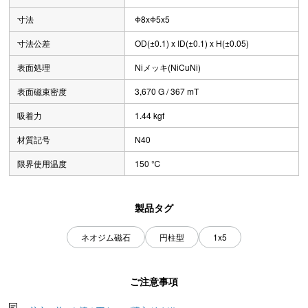
寸法
Φ8xΦ5x5
寸法公差
OD(±0.1) x ID(±0.1) x H(±0.05)
表面処理
Niメッキ(NiCuNi)
表面磁束密度
3,670 G / 367 mT
吸着力
1.44 kgf
材質記号
N40
限界使用温度
150 ℃
製品タグ
ネオジム磁石
円柱型
1x5
ご注意事項