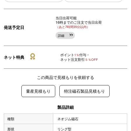
当日出荷可能
16時までのご注文で当日出荷
発送予定日
（あと7時間35分以内）
詳細
ポイント
付与・
1％
ネット特典
ネット注文割引
５％OFF
この商品で見積もりを依頼する
量産見積もり
特注磁石製品見積もり
製品詳細
種類
ネオジム磁石
形状
リング型