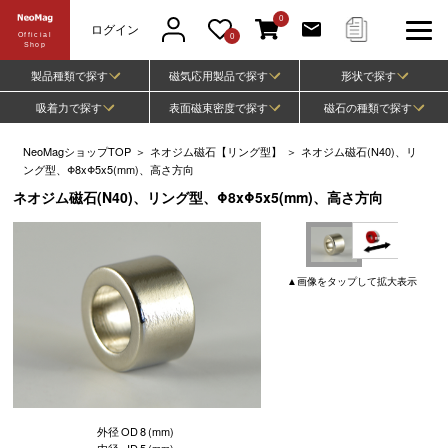
0
ログイン
Official
0
Shop
製品種類で探す
磁気応用製品で探す
形状で探す
吸着力で探す
表面磁束密度で探す
磁石の種類で探す
NeoMagショップTOP
＞
ネオジム磁石【リング型】
＞
ネオジム磁石(N40)、リ
ング型、Φ8xΦ5x5(mm)、高さ方向
ネオジム磁石(N40)、リング型、Φ8xΦ5x5(mm)、高さ方向
▲
画像
をタップして
拡大表示
外径
OD
8
(mm)