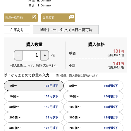
内径
ID
5
(mm)
高さ
H
5
(mm)
製品仕様詳細
製品図面
在庫あり
16時までのご注文で当日出荷可能
購入数量
購入価格
181
円
単価
個
ー
＋
(税込199.1円)
181
円
小計
※購入数量によって、
単価が変わります。
(税込199.1円)
以下からまとめて数量を入力
購入数量・購入価格に反映されます
1個〜
181円以下
5個〜
168円以下
10個〜
158円以下
30個〜
150円以下
50個〜
142円以下
100個〜
138円以下
200個〜
133円以下
300個〜
128円以下
500個〜
126円以下
700個〜
122円以下