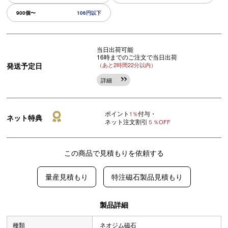
900個〜
106円以下
当日出荷可能
16時までのご注文で当日出荷
発送予定日
（あと2時間22分以内）
詳細
ポイント
付与・
1％
ネット特典
ネット注文割引
５％OFF
この商品で見積もりを依頼する
量産見積もり
特注磁石製品見積もり
製品詳細
種類
ネオジム磁石