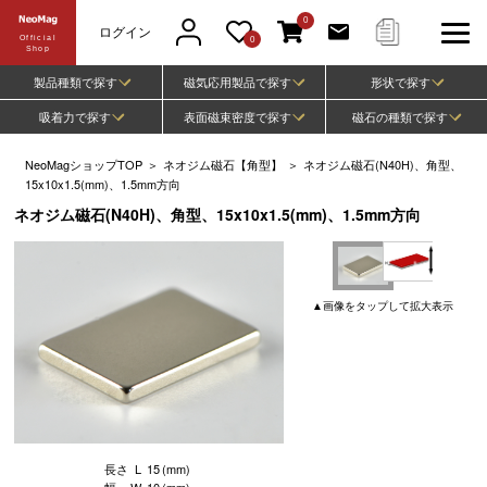
0
ログイン
Official
0
Shop
製品種類で探す
磁気応用製品で探す
形状で探す
吸着力で探す
表面磁束密度で探す
磁石の種類で探す
NeoMagショップTOP
＞
ネオジム磁石【角型】
＞
ネオジム磁石(N40H)、角型、
15x10x1.5(mm)、1.5mm方向
ネオジム磁石(N40H)、角型、15x10x1.5(mm)、1.5mm方向
▲
画像
をタップして
拡大表示
長さ
L
15
(mm)