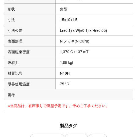
形状
角型
寸法
15x10x1.5
寸法公差
L(±0.1) x W(±0.1) x H(±0.05)
表面処理
Niメッキ(NiCuNi)
表面磁束密度
1,370 G / 137 mT
吸着力
1.05 kgf
材質記号
N40H
限界使用温度
75 ℃
備考
※当商品は、在庫限りで廃盤予定です。予めご了承ください。
製品タグ