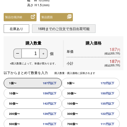
幅
W
10
(mm)
高さ
H
1.5
(mm)
製品仕様詳細
製品図面
在庫あり
16時までのご注文で当日出荷可能
購入数量
購入価格
187
円
単価
個
ー
＋
(税込205.7円)
187
円
小計
※購入数量によって、
単価が変わります。
(税込205.7円)
以下からまとめて数量を入力
購入数量・購入価格に反映されます
1個〜
187円以下
5個〜
172円以下
10個〜
159円以下
30個〜
150円以下
50個〜
142円以下
100個〜
135円以下
200個〜
129円以下
300個〜
122円以下
500個〜
116円以下
700個〜
111円以下