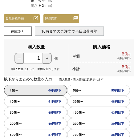
幅
W
4
(mm)
高さ
H
2
(mm)
製品仕様詳細
製品図面
在庫あり
16時までのご注文で当日出荷可能
購入数量
購入価格
60
円
単価
個
ー
＋
(税込66円)
60
円
小計
※購入数量によって、
単価が変わります。
(税込66円)
以下からまとめて数量を入力
購入数量・購入価格に反映されます
1個〜
60円以下
5個〜
55円以下
10個〜
51円以下
30個〜
48円以下
50個〜
45円以下
100個〜
43円以下
200個〜
40円以下
300個〜
39円以下
500個〜
37円以下
700個〜
36円以下