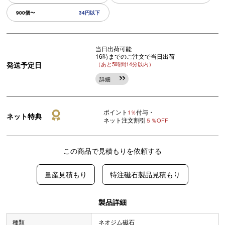
900個〜
34円以下
当日出荷可能
16時までのご注文で当日出荷
発送予定日
（あと5時間14分以内）
詳細
ポイント
付与・
1％
ネット特典
ネット注文割引
５％OFF
この商品で見積もりを依頼する
量産見積もり
特注磁石製品見積もり
製品詳細
種類
ネオジム磁石