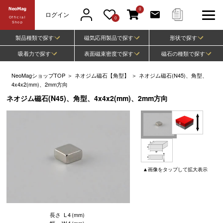
0
ログイン
Official
0
Shop
製品種類で探す
磁気応用製品で探す
形状で探す
吸着力で探す
表面磁束密度で探す
磁石の種類で探す
NeoMagショップTOP
＞
ネオジム磁石【角型】
＞
ネオジム磁石(N45)、角型、
4x4x2(mm)、2mm方向
ネオジム磁石(N45)、角型、4x4x2(mm)、2mm方向
▲
画像
をタップして
拡大表示
長さ
L
4
(mm)