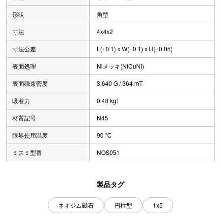
形状
角型
寸法
4x4x2
寸法公差
L(±0.1) x W(±0.1) x H(±0.05)
表面処理
Niメッキ(NiCuNi)
表面磁束密度
3,640 G / 364 mT
吸着力
0.48 kgf
材質記号
N45
限界使用温度
90 ℃
ミスミ型番
NOS051
製品タグ
ネオジム磁石
円柱型
1x5