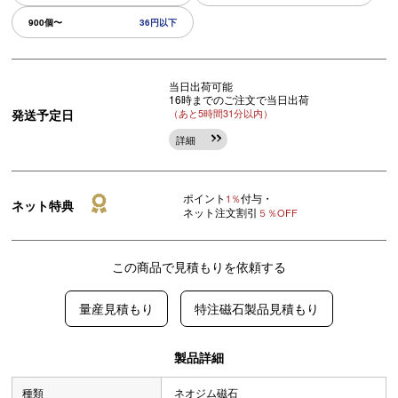
900個〜
36円以下
当日出荷可能
16時までのご注文で当日出荷
発送予定日
（あと5時間31分以内）
詳細
ポイント
付与・
1％
ネット特典
ネット注文割引
５％OFF
この商品で見積もりを依頼する
量産見積もり
特注磁石製品見積もり
製品詳細
種類
ネオジム磁石