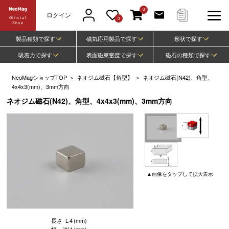
0
ログイン
Official
0
Shop
製品種類で探す
磁気応用製品で探す
形状で探す
吸着力で探す
表面磁束密度で探す
磁石の種類で探す
NeoMagショップTOP
＞
ネオジム磁石【角型】
＞
ネオジム磁石(N42)、角型、
4x4x3(mm)、3mm方向
ネオジム磁石(N42)、角型、4x4x3(mm)、3mm方向
▲
画像
をタップして
拡大表示
長さ
L
4
(mm)