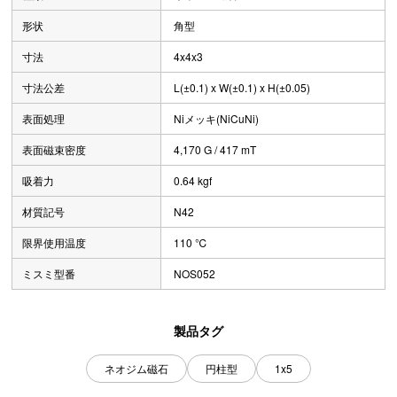
形状
角型
寸法
4x4x3
寸法公差
L(±0.1) x W(±0.1) x H(±0.05)
表面処理
Niメッキ(NiCuNi)
表面磁束密度
4,170 G / 417 mT
吸着力
0.64 kgf
材質記号
N42
限界使用温度
110 ℃
ミスミ型番
NOS052
製品タグ
ネオジム磁石
円柱型
1x5