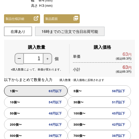
幅
W
4
(mm)
高さ
H
3
(mm)
製品仕様詳細
製品図面
在庫あり
16時までのご注文で当日出荷可能
購入数量
購入価格
63
円
単価
個
ー
＋
(税込69.3円)
63
円
小計
※購入数量によって、
単価が変わります。
(税込69.3円)
以下からまとめて数量を入力
購入数量・購入価格に反映されます
1個〜
63円以下
5個〜
58円以下
10個〜
54円以下
30個〜
51円以下
50個〜
48円以下
100個〜
45円以下
200個〜
44円以下
300個〜
42円以下
500個〜
39円以下
700個〜
38円以下