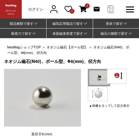
0
ログイン
Official
0
Shop
製品種類で探す
磁気応用製品で探す
形状で探す
吸着力で探す
表面磁束密度で探す
磁石の種類で探す
NeoMagショップTOP
＞
ネオジム磁石【ボール型】
＞
ネオジム磁石(N40)、ボ
ール型、Φ6(mm)、径方向
ネオジム磁石(N40)、ボール型、Φ6(mm)、径方向
▲
画像
をタップして
拡大表示
直径
D
6
(mm)