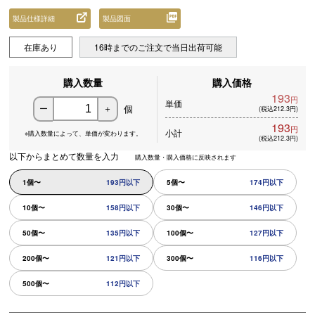
製品仕様詳細
製品図面
在庫あり
16時までのご注文で当日出荷可能
購入数量
購入価格
193
円
単価
個
ー
＋
(税込212.3円)
193
円
小計
※購入数量によって、
単価が変わります。
(税込212.3円)
以下からまとめて数量を入力
購入数量・購入価格に反映されます
1個〜
193円以下
5個〜
174円以下
10個〜
158円以下
30個〜
146円以下
50個〜
135円以下
100個〜
127円以下
200個〜
121円以下
300個〜
116円以下
500個〜
112円以下