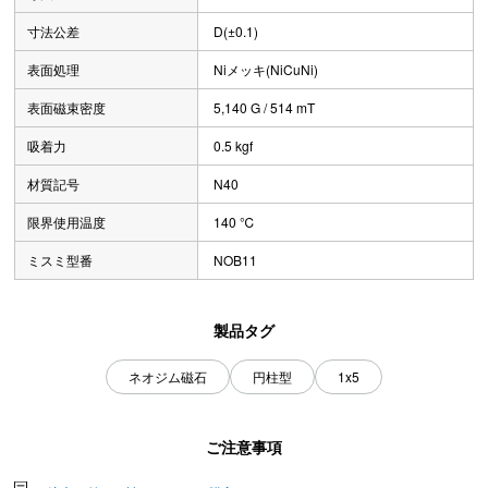
寸法公差
D(±0.1)
表面処理
Niメッキ(NiCuNi)
表面磁束密度
5,140 G / 514 mT
吸着力
0.5 kgf
材質記号
N40
限界使用温度
140 ℃
ミスミ型番
NOB11
製品タグ
ネオジム磁石
円柱型
1x5
ご注意事項