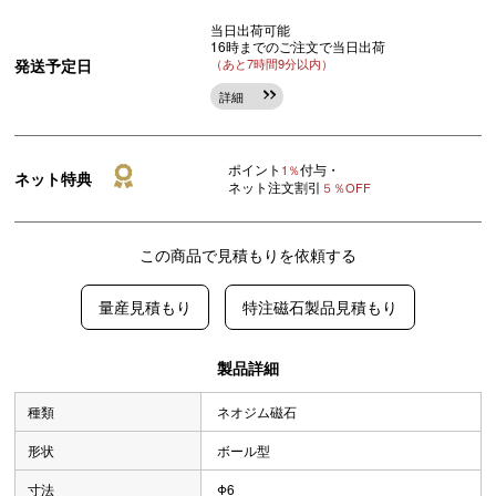
当日出荷可能
16時までのご注文で当日出荷
発送予定日
（あと7時間9分以内）
詳細
ポイント
付与・
1％
ネット特典
ネット注文割引
５％OFF
この商品で見積もりを依頼する
量産見積もり
特注磁石製品見積もり
製品詳細
種類
ネオジム磁石
形状
ボール型
寸法
Φ6