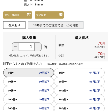
幅
W
3
(mm)
高さ
H
3
(mm)
製品仕様詳細
製品図面
在庫あり
16時までのご注文で当日出荷可能
購入数量
購入価格
70
円
単価
個
ー
＋
(税込77円)
70
円
小計
※購入数量によって、
単価が変わります。
(税込77円)
以下からまとめて数量を入力
購入数量・購入価格に反映されます
1個〜
70円以下
5個〜
64円以下
10個〜
60円以下
30個〜
56円以下
50個〜
54円以下
100個〜
51円以下
200個〜
49円以下
300個〜
46円以下
500個〜
44円以下
700個〜
42円以下