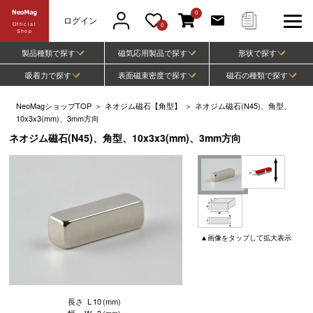
0
ログイン
Official
0
Shop
製品種類で探す
磁気応用製品で探す
形状で探す
吸着力で探す
表面磁束密度で探す
磁石の種類で探す
NeoMagショップTOP
＞
ネオジム磁石【角型】
＞
ネオジム磁石(N45)、角型、
10x3x3(mm)、3mm方向
ネオジム磁石(N45)、角型、10x3x3(mm)、3mm方向
▲
画像
をタップして
拡大表示
長さ
L
10
(mm)