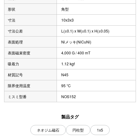
形状
角型
寸法
10x3x3
寸法公差
L(±0.1) x W(±0.1) x H(±0.05)
表面処理
Niメッキ(NiCuNi)
表面磁束密度
4,000 G / 400 mT
吸着力
1.12 kgf
材質記号
N45
限界使用温度
95 ℃
ミスミ型番
NOS152
製品タグ
ネオジム磁石
円柱型
1x5