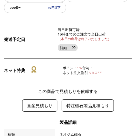
900個〜
40円以下
当日出荷可能
16時までのご注文で当日出荷
発送予定日
（本日の出荷は終了いたしました）
詳細
ポイント
付与・
1％
ネット特典
ネット注文割引
５％OFF
この商品で見積もりを依頼する
量産見積もり
特注磁石製品見積もり
製品詳細
種類
ネオジム磁石