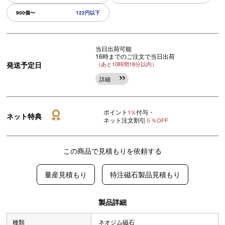
900個〜
122円以下
当日出荷可能
16時までのご注文で当日出荷
発送予定日
（あと10時間18分以内）
詳細
ポイント
付与・
1％
ネット特典
ネット注文割引
５％OFF
この商品で見積もりを依頼する
量産見積もり
特注磁石製品見積もり
製品詳細
種類
ネオジム磁石