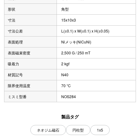
形状
角型
寸法
15x10x3
寸法公差
L(±0.1) x W(±0.1) x H(±0.05)
表面処理
Niメッキ(NiCuNi)
表面磁束密度
2,500 G / 250 mT
吸着力
2 kgf
材質記号
N40
限界使用温度
70 ℃
ミスミ型番
NOS284
製品タグ
ネオジム磁石
円柱型
1x5