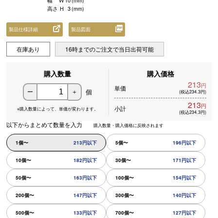
幅
W
10
(mm)
高さ
H
3
(mm)
製品仕様詳細
製品図面
在庫あり
16時までのご注文で当日出荷可能
購入数量
購入価格
213
円
単価
個
ー
＋
(税込234.3円)
213
円
小計
※購入数量によって、
単価が変わります。
(税込234.3円)
以下からまとめて数量を入力
購入数量・購入価格に反映されます
1個〜
213円以下
5個〜
196円以下
10個〜
182円以下
30個〜
171円以下
50個〜
163円以下
100個〜
154円以下
200個〜
147円以下
300個〜
140円以下
500個〜
133円以下
700個〜
127円以下