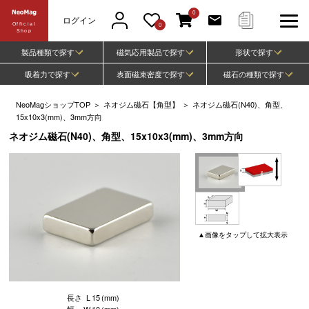
0
ログイン
Official
0
Shop
製品種類で探す
磁気応用製品で探す
形状で探す
吸着力で探す
表面磁束密度で探す
磁石の種類で探す
NeoMagショップTOP
＞
ネオジム磁石【角型】
＞
ネオジム磁石(N40)、角型、
15x10x3(mm)、3mm方向
ネオジム磁石(N40)、角型、15x10x3(mm)、3mm方向
▲
画像
をタップして
拡大表示
長さ
L
15
(mm)