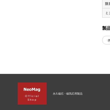
限
ミ
製
永久磁石・磁気応用製品
Official
Shop