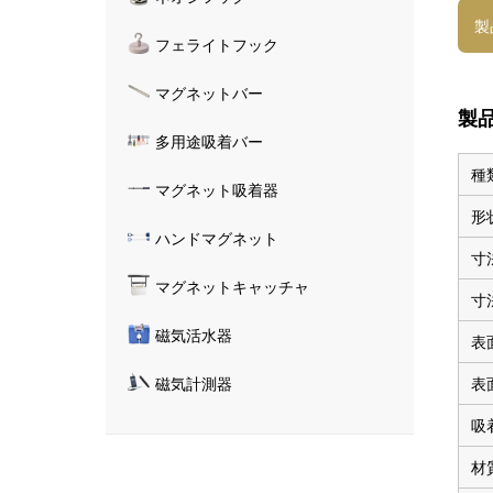
製
フェライトフック
マグネットバー
製
多用途吸着バー
種
マグネット吸着器
形
ハンドマグネット
寸
マグネットキャッチャ
寸
磁気活水器
表
表
磁気計測器
吸
材