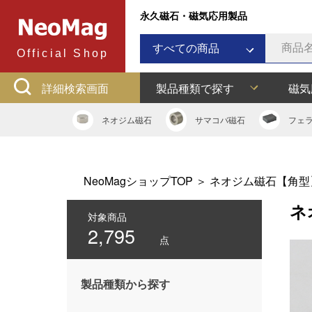
永久磁石・磁気応用製品
すべての商品
Official Shop
ネオジム磁石
詳細検索画面
製品種類で探す
磁気
サマコバ磁石
フェライト磁石
ネオジム
磁石
サマコバ
磁石
フェ
ラバーマグネット
アルニコ磁石
ネオジムボンド磁石
NeoMagショップTOP
＞
ネオジム磁石【角型
ネオジキャップ
ネ
フェライトキャップ
対象商品
2,795
ネオジフック
点
フェライトフック
マグネットバー
製品種類から探す
多用途吸着バー
マグネット吸着器