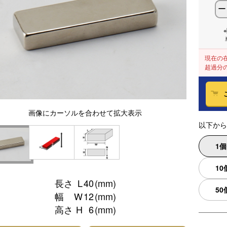
ー
現在の
超過分
画像
にカーソルを合わせて
拡大表示
以下から
1
10
長さ
L
40
(mm)
50
幅
W
12
(mm)
高さ
H
6
(mm)