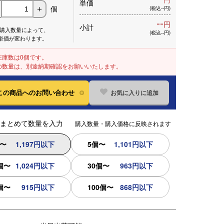
単価
個
＋
(税込--円)
--
円
小計
※購入数量によって、
(税込--円)
単価が変わります。
在庫数は0個です。
の数量は、別途納期確認をお願いいたします。
お気に入りに追加
この商品へのお問い合わせ
まとめて数量を入力
購入数量・購入価格に反映されます
個〜
1,197円以下
5個〜
1,101円以下
個〜
1,024円以下
30個〜
963円以下
個〜
915円以下
100個〜
868円以下