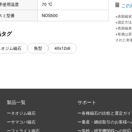
界使用温度
70 ℃
この
スミ型番
NOS500
※表面磁
※測定方
※表面磁
品タグ
※単価は
された単
ネオジム磁石
角型
40x12x6
製品一覧
サポート
ーネオジム磁石
ー各種磁石の比較と選定ガイ
ーサマコバ磁石
ー量産・継続取引のお客様へ
ーフェライト磁石
ー学校・研究機関様への対応