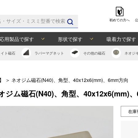
初めての方へ
応用製品で探す
形状で探す
吸着力で探す
ライト
磁石
ラバー
マグネット
その他の
磁石
ネオジ
】
＞
ネオジム磁石(N40)、角型、40x12x6(mm)、6mm方向
オジム磁石(N40)、角型、40x12x6(mm)
在庫