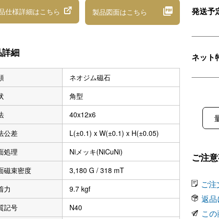
発送予
品仕様詳細
はこちら
製品図面
はこちら
品詳細
ネット
類
ネオジム磁石
状
角型
法
40x12x6
法公差
L(±0.1) x W(±0.1) x H(±0.05)
面処理
Niメッキ(NiCuNi)
ご注意
面磁束密度
3,180 G / 318 mT
ご注
着力
9.7 kgf
返品
質記号
N40
この