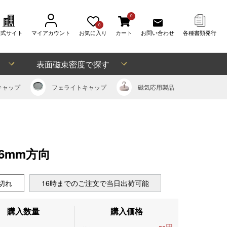
0
0
公式サイト
マイアカウント
お気に入り
カート
お問い合わせ
各種書類発行
表面磁束密度で探す
キャップ
フェライト
キャップ
磁気応用
製品
、6mm方向
切れ
16時までのご注文で当日出荷可能
購入数量
購入価格
--
円