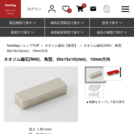
0
ログイン
Official
0
Shop
製品種類で探す
磁気応用製品で探す
形状で探す
吸着力で探す
表面磁束密度で探す
磁石の種類で探す
NeoMagショップTOP
＞
ネオジム磁石【角型】
＞
ネオジム磁石(N40)、角型、
50x15x10(mm)、10mm方向
ネオジム磁石(N40)、角型、50x15x10(mm)、10mm方向
▲
画像
をタップして
拡大表示
長さ
L
50
(mm)