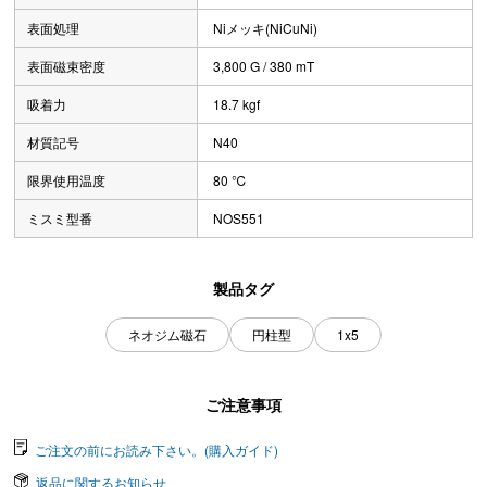
表面処理
Niメッキ(NiCuNi)
表面磁束密度
3,800 G / 380 mT
吸着力
18.7 kgf
材質記号
N40
限界使用温度
80 ℃
ミスミ型番
NOS551
製品タグ
ネオジム磁石
円柱型
1x5
ご注意事項
ご注文の前にお読み下さい。(購入ガイド)
返品に関するお知らせ