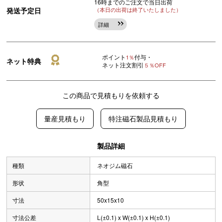
16時までのご注文で当日出荷
発送予定日
（本日の出荷は終了いたしました）
詳細
ポイント
付与・
1％
ネット特典
ネット注文割引
５％OFF
この商品で見積もりを依頼する
量産見積もり
特注磁石製品見積もり
製品詳細
種類
ネオジム磁石
形状
角型
寸法
50x15x10
寸法公差
L(±0.1) x W(±0.1) x H(±0.1)