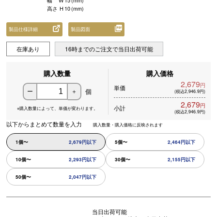
幅
W
15
(mm)
高さ
H
10
(mm)
製品仕様詳細
製品図面
在庫あり
16時までのご注文で当日出荷可能
購入数量
購入価格
2,679
円
単価
個
ー
＋
(税込2,946.9円)
2,679
円
小計
※購入数量によって、
単価が変わります。
(税込2,946.9円)
以下からまとめて数量を入力
購入数量・購入価格に反映されます
1個〜
2,679円以下
5個〜
2,464円以下
10個〜
2,293円以下
30個〜
2,155円以下
50個〜
2,047円以下
当日出荷可能