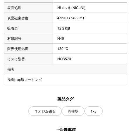
表面処理
Niメッキ(NiCuNi)
表面磁束密度
4,990 G / 499 mT
吸着力
12.2 kgf
材質記号
N40
限界使用温度
130 ℃
ミスミ型番
NOS573
備考
N極に赤線マーキング
製品タグ
ネオジム磁石
円柱型
1x5
ご注意事項