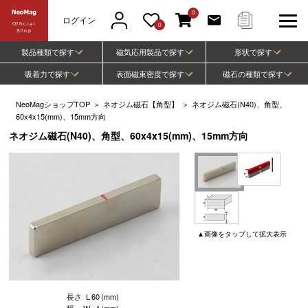
0
ログイン
Official
0
Shop
製品種類で探す
磁気応用製品で探す
形状で探す
吸着力で探す
表面磁束密度で探す
磁石の種類で探す
NeoMagショップTOP
＞
ネオジム磁石【角型】
＞
ネオジム磁石(N40)、角型、
60x4x15(mm)、15mm方向
ネオジム磁石(N40)、角型、60x4x15(mm)、15mm方向
▲
画像
をタップして
拡大表示
長さ
L
60
(mm)