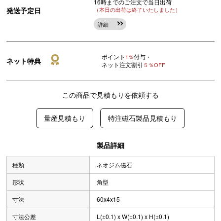
16時までのご注文で当日出荷
発送予定日
（本日の出荷は終了いたしました）
詳細
ポイント
付与・
1％
ネット特典
ネット注文割引
５％OFF
この商品で見積もりを依頼する
量産見積もり
特注磁石製品見積もり
製品詳細
種類
ネオジム磁石
形状
角型
寸法
60x4x15
寸法公差
L(±0.1) x W(±0.1) x H(±0.1)