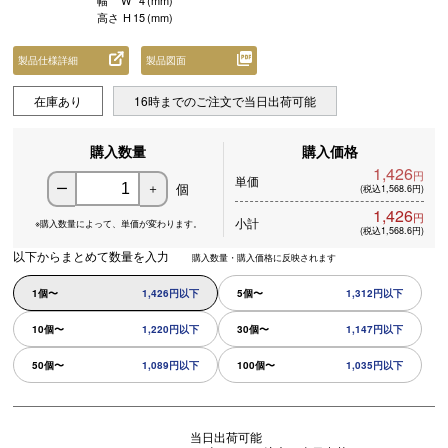
幅
W
4
(mm)
高さ
H
15
(mm)
製品仕様詳細
製品図面
在庫あり
16時までのご注文で当日出荷可能
購入数量
購入価格
1,426
円
単価
個
ー
＋
(税込1,568.6円)
1,426
円
小計
※購入数量によって、
単価が変わります。
(税込1,568.6円)
以下からまとめて数量を入力
購入数量・購入価格に反映されます
1個〜
1,426円以下
5個〜
1,312円以下
10個〜
1,220円以下
30個〜
1,147円以下
50個〜
1,089円以下
100個〜
1,035円以下
当日出荷可能