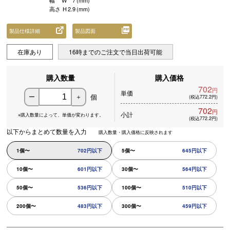
幅
W
7
(mm)
高さ
H
2.9
(mm)
製品仕様詳細
製品図面
在庫あり
16時までのご注文で当日出荷可能
購入数量
購入価格
702
円
単価
個
ー
＋
(税込772.2円)
702
円
小計
※購入数量によって、
単価が変わります。
(税込772.2円)
以下からまとめて数量を入力
購入数量・購入価格に反映されます
1個〜
702円以下
5個〜
645円以下
10個〜
601円以下
30個〜
564円以下
50個〜
536円以下
100個〜
510円以下
200個〜
483円以下
300個〜
459円以下