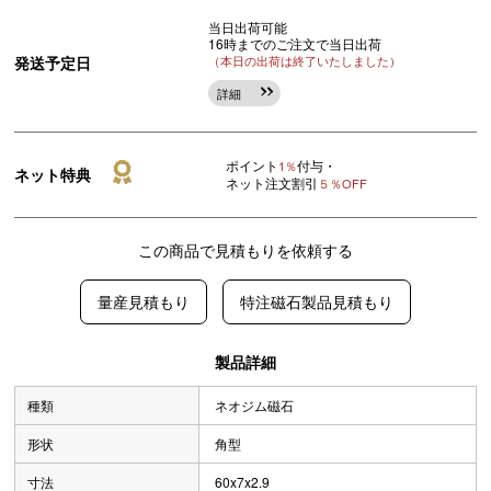
当日出荷可能
16時までのご注文で当日出荷
発送予定日
（本日の出荷は終了いたしました）
詳細
ポイント
付与・
1％
ネット特典
ネット注文割引
５％OFF
この商品で見積もりを依頼する
量産見積もり
特注磁石製品見積もり
製品詳細
種類
ネオジム磁石
形状
角型
寸法
60x7x2.9