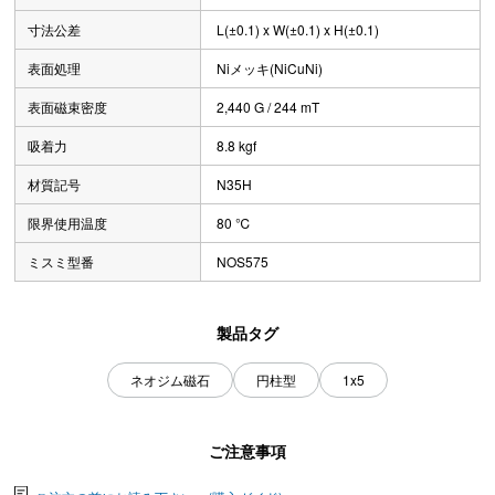
寸法公差
L(±0.1) x W(±0.1) x H(±0.1)
表面処理
Niメッキ(NiCuNi)
表面磁束密度
2,440 G / 244 mT
吸着力
8.8 kgf
材質記号
N35H
限界使用温度
80 ℃
ミスミ型番
NOS575
製品タグ
ネオジム磁石
円柱型
1x5
ご注意事項