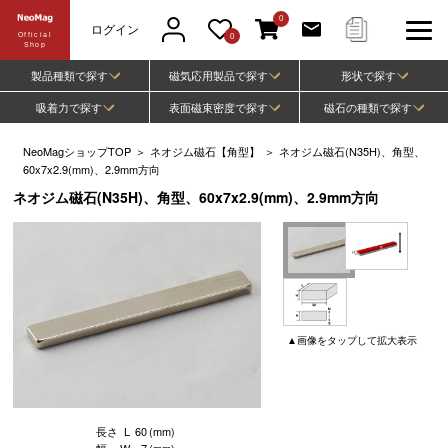
0
ログイン
Official
0
Shop
製品種類で探す
磁気応用製品で探す
形状で探す
吸着力で探す
表面磁束密度で探す
磁石の種類で探す
NeoMagショップTOP
＞
ネオジム磁石【角型】
＞
ネオジム磁石(N35H)、角型、
60x7x2.9(mm)、2.9mm方向
ネオジム磁石(N35H)、角型、60x7x2.9(mm)、2.9mm方向
▲
画像
をタップして
拡大表示
長さ
L
60
(mm)