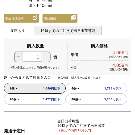
幅
W
14
(mm)
高さ
H
12
(mm)
製品仕様詳細
製品図面
在庫あり
16時までのご注文で当日出荷可能
購入数量
購入価格
4,059
円
単価
個
ー
＋
(税込4,464.9円)
4,059
円
小計
※購入数量によって、
単価が変わります。
(税込4,464.9円)
以下からまとめて数量を入力
購入数量・購入価格に反映されます
1個〜
4,059円以下
5個〜
3,734円以下
10個〜
3,472円以下
30個〜
3,265円以下
当日出荷可能
16時までのご注文で当日出荷
発送予定日
（あと15時間11分以内）