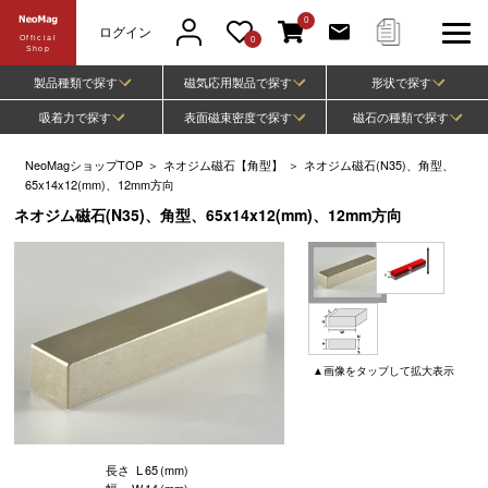
0
ログイン
Official
0
Shop
製品種類で探す
磁気応用製品で探す
形状で探す
吸着力で探す
表面磁束密度で探す
磁石の種類で探す
NeoMagショップTOP
＞
ネオジム磁石【角型】
＞
ネオジム磁石(N35)、角型、
65x14x12(mm)、12mm方向
ネオジム磁石(N35)、角型、65x14x12(mm)、12mm方向
▲
画像
をタップして
拡大表示
長さ
L
65
(mm)