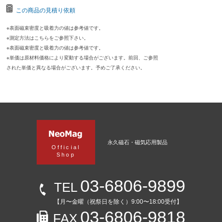
この商品の見積り依頼
※表面磁束密度と吸着力の値は参考値です。
※測定方法はこちらをご参照下さい。
※表面磁束密度と吸着力の値は参考値です。
※単価は原材料価格により変動する場合がございます。前回、ご参照
された単価と異なる場合がございます。予めご了承ください。
永久磁石・磁気応用製品
Official
Shop
03-6806-9899
TEL
【月〜金曜（祝祭日を除く）9:00〜18:00受付】
03-6806-9818
FAX