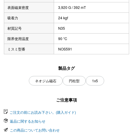
表面磁束密度
3,920 G / 392 mT
吸着力
24 kgf
材質記号
N35
限界使用温度
90 ℃
ミスミ型番
NOS591
製品タグ
ネオジム磁石
円柱型
1x5
ご注意事項
ご注文の前にお読み下さい。(購入ガイド)
返品に関するお知らせ
この商品についてお問い合わせ