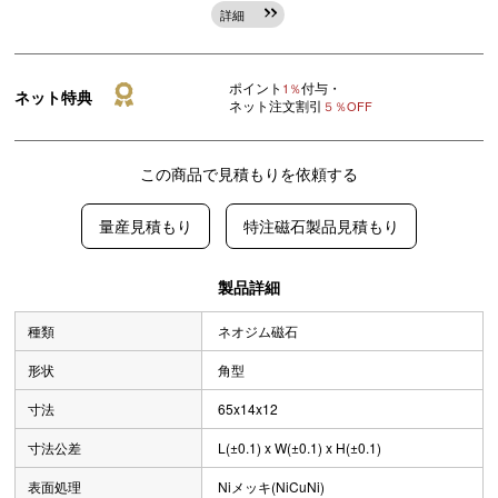
詳細
ポイント
付与・
1％
ネット特典
ネット注文割引
５％OFF
この商品で見積もりを依頼する
量産見積もり
特注磁石製品見積もり
製品詳細
種類
ネオジム磁石
形状
角型
寸法
65x14x12
寸法公差
L(±0.1) x W(±0.1) x H(±0.1)
表面処理
Niメッキ(NiCuNi)