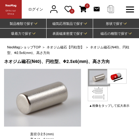
0
ログイン
Official
0
Shop
製品種類で探す
磁気応用製品で探す
形状で探す
吸着力で探す
表面磁束密度で探す
磁石の種類で探す
NeoMagショップTOP
＞
ネオジム磁石【円柱型】
＞
ネオジム磁石(N40)、円柱
型、Φ2.5x6(mm)、高さ方向
ネオジム磁石(N40)、円柱型、Φ2.5x6(mm)、高さ方向
▲
画像
をタップして
拡大表示
直径
D
2.5
(mm)