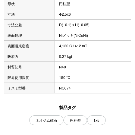
形状
円柱型
寸法
Φ2.5x6
寸法公差
D(±0.1) x H(±0.05)
表面処理
Niメッキ(NiCuNi)
表面磁束密度
4,120 G / 412 mT
吸着力
0.27 kgf
材質記号
N40
限界使用温度
150 ℃
ミスミ型番
NO074
製品タグ
ネオジム磁石
円柱型
1x5