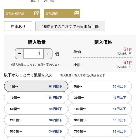
高さ
H
6
(mm)
製品仕様詳細
製品図面
在庫あり
16時までのご注文で当日出荷可能
購入数量
購入価格
61
円
単価
個
ー
＋
(税込67.1円)
61
円
小計
※購入数量によって、
単価が変わります。
(税込67.1円)
以下からまとめて数量を入力
購入数量・購入価格に反映されます
1個〜
61円以下
5個〜
56円以下
10個〜
51円以下
30個〜
47円以下
50個〜
44円以下
100個〜
41円以下
200個〜
39円以下
300個〜
36円以下
500個〜
34円以下
700個〜
32円以下