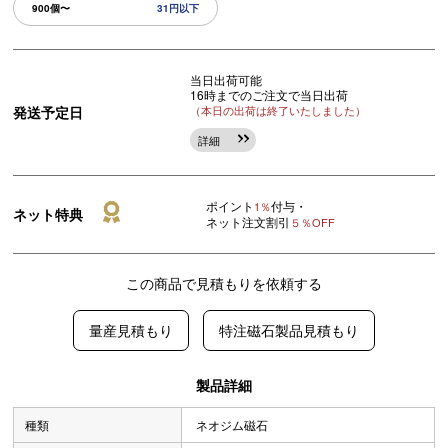
900個〜
31円以下
当日出荷可能
16時までのご注文で当日出荷
発送予定日
（本日の出荷は終了いたしました）
詳細
ポイント
付与・
1％
ネット特典
ネット注文割引
５％OFF
この商品で見積もりを依頼する
量産見積もり
特注磁石製品見積もり
製品詳細
種類
ネオジム磁石