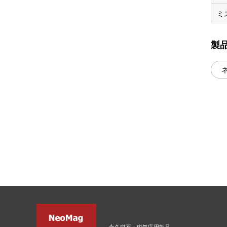
ミ
製
永久磁石・磁気応用製品