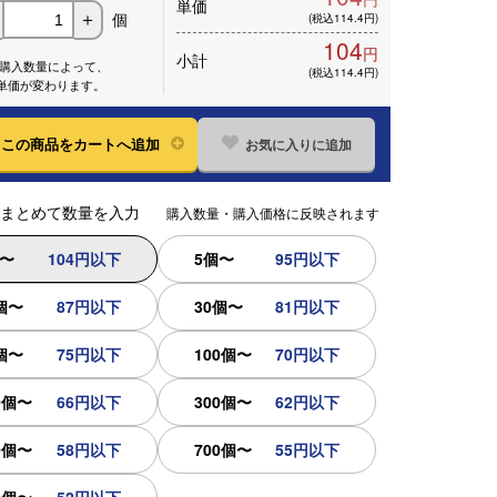
単価
個
＋
(税込114.4円)
104
円
小計
※購入数量によって、
(税込114.4円)
単価が変わります。
お気に入りに追加
この
商品をカートへ追加
まとめて数量を入力
購入数量・購入価格に反映されます
個〜
104円以下
5個〜
95円以下
個〜
87円以下
30個〜
81円以下
個〜
75円以下
100個〜
70円以下
0個〜
66円以下
300個〜
62円以下
0個〜
58円以下
700個〜
55円以下