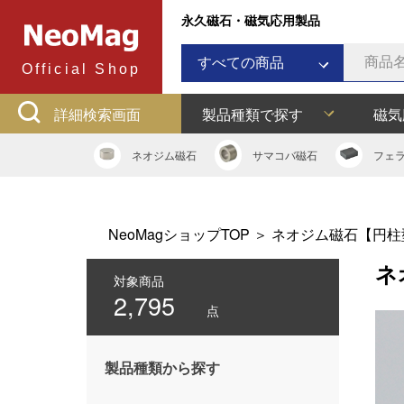
永久磁石・磁気応用製品
すべての商品
Official Shop
ネオジム磁石
詳細検索画面
製品種類で探す
磁気
サマコバ磁石
フェライト磁石
ネオジム
磁石
サマコバ
磁石
フェ
ラバーマグネット
アルニコ磁石
ネオジムボンド磁石
NeoMagショップTOP
＞
ネオジム磁石【円柱
ネオジキャップ
ネ
フェライトキャップ
対象商品
2,795
ネオジフック
点
フェライトフック
マグネットバー
製品種類から探す
多用途吸着バー
マグネット吸着器