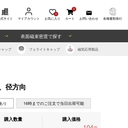
0
0
公式サイト
マイアカウント
お気に入り
カート
お問い合わせ
各種書類発行
表面磁束密度で探す
キャップ
フェライト
キャップ
磁気応用
製品
)、径方向
あり
16時までのご注文で当日出荷可能
購入数量
購入価格
104
円