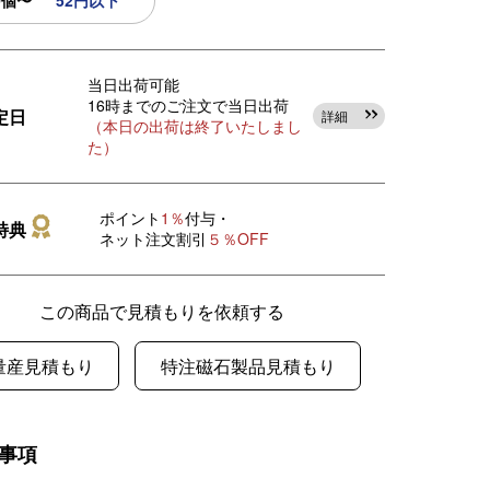
0個〜
52円以下
当日出荷可能
16時までのご注文で当日出荷
定日
詳細
（本日の出荷は終了いたしまし
た）
ポイント
1％
付与・
特典
ネット注文割引
５％OFF
この商品で見積もりを依頼する
量産見積もり
特注磁石製品見積もり
事項