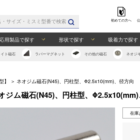
初めての方へ
応用製品で探す
形状で探す
吸着力で探す
ライト
磁石
ラバー
マグネット
その他の
磁石
ネオジ
型】
＞
ネオジム磁石(N45)、円柱型、Φ2.5x10(mm)、径方向
オジム磁石(N45)、円柱型、Φ2.5x10(mm
在庫