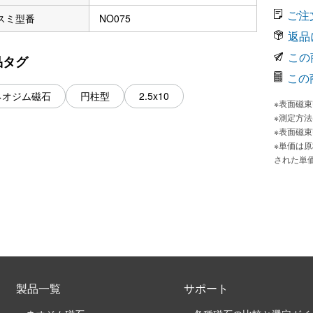
ご注
スミ型番
NO075
返品
この
品タグ
この
ネオジム磁石
円柱型
2.5x10
※表面磁
※測定方
※表面磁
※単価は
された単
製品一覧
サポート