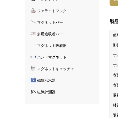
フェライトフック
製
マグネットバー
多用途吸着バー
種
形
マグネット吸着器
寸
ハンドマグネット
寸
マグネットキャッチャ
表
磁気活水器
表
磁気計測器
吸
材
限