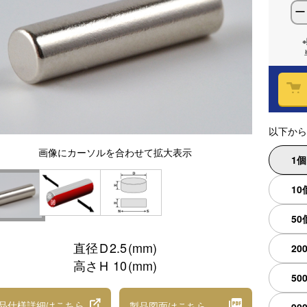
ー
以下から
画像
にカーソルを合わせて
拡大表示
1
10
50
直径
D
2.5
(mm)
20
高さ
H
10
(mm)
50
品仕様詳細
はこちら
製品図面
はこちら