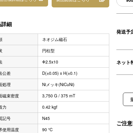
90
品詳細
発送予
類
ネオジム磁石
状
円柱型
ネット
法
Φ2.5x10
法公差
D(±0.05) x H(±0.1)
面処理
Niメッキ(NiCuNi)
面磁束密度
3,750 G / 375 mT
着力
0.42 kgf
質記号
N45
ご注意
界使用温度
90 ℃