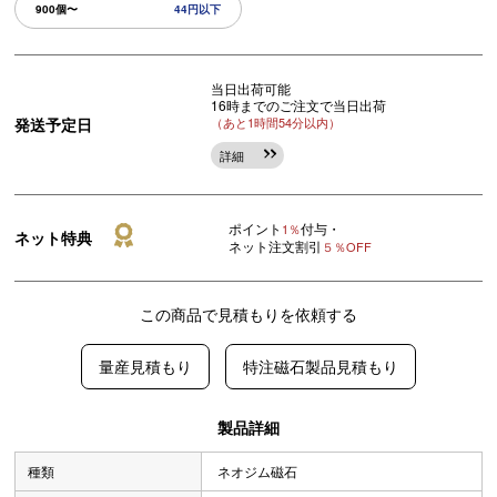
900個〜
44円以下
当日出荷可能
16時までのご注文で当日出荷
発送予定日
（あと1時間54分以内）
詳細
ポイント
付与・
1％
ネット特典
ネット注文割引
５％OFF
この商品で見積もりを依頼する
量産見積もり
特注磁石製品見積もり
製品詳細
種類
ネオジム磁石