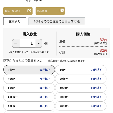
高さ
H
8
(mm)
製品仕様詳細
製品図面
在庫あり
16時までのご注文で当日出荷可能
購入数量
購入価格
82
円
単価
個
ー
＋
(税込90.2円)
82
円
小計
※購入数量によって、
単価が変わります。
(税込90.2円)
以下からまとめて数量を入力
購入数量・購入価格に反映されます
1個〜
82円以下
5個〜
75円以下
10個〜
70円以下
30個〜
66円以下
50個〜
62円以下
100個〜
58円以下
200個〜
55円以下
300個〜
52円以下
500個〜
48円以下
700個〜
46円以下