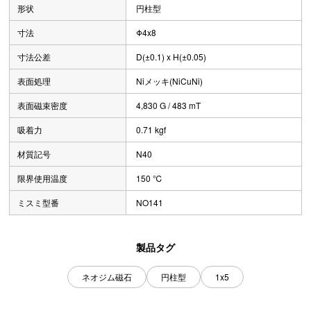
形状
円柱型
寸法
Φ4x8
寸法公差
D(±0.1) x H(±0.05)
表面処理
Niメッキ(NiCuNi)
表面磁束密度
4,830 G / 483 mT
吸着力
0.71 kgf
材質記号
N40
限界使用温度
150 ℃
ミスミ型番
NO141
製品タグ
ネオジム磁石
円柱型
1x5