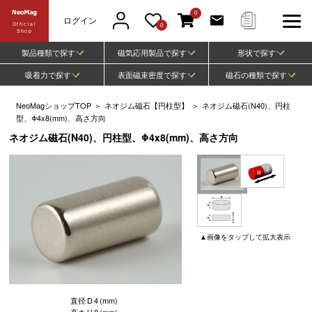
0
ログイン
Official
0
Shop
製品種類で探す
磁気応用製品で探す
形状で探す
吸着力で探す
表面磁束密度で探す
磁石の種類で探す
NeoMagショップTOP
＞
ネオジム磁石【円柱型】
＞
ネオジム磁石(N40)、円柱
型、Φ4x8(mm)、高さ方向
ネオジム磁石(N40)、円柱型、Φ4x8(mm)、高さ方向
▲
画像
をタップして
拡大表示
直径
D
4
(mm)