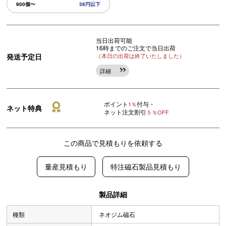
900個〜
38円以下
当日出荷可能
16時までのご注文で当日出荷
発送予定日
（本日の出荷は終了いたしました）
詳細
ポイント
付与・
1％
ネット特典
ネット注文割引
５％OFF
この商品で見積もりを依頼する
量産見積もり
特注磁石製品見積もり
製品詳細
種類
ネオジム磁石