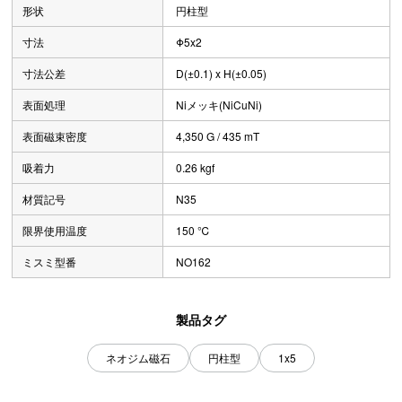
形状
円柱型
寸法
Φ5x2
寸法公差
D(±0.1) x H(±0.05)
表面処理
Niメッキ(NiCuNi)
表面磁束密度
4,350 G / 435 mT
吸着力
0.26 kgf
材質記号
N35
限界使用温度
150 ℃
ミスミ型番
NO162
製品タグ
ネオジム磁石
円柱型
1x5