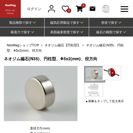
0
ログイン
Official
0
Shop
製品種類で探す
磁気応用製品で探す
形状で探す
吸着力で探す
表面磁束密度で探す
磁石の種類で探す
NeoMagショップTOP
＞
ネオジム磁石【円柱型】
＞
ネオジム磁石(N35)、円柱
型、Φ5x2(mm)、径方向
ネオジム磁石(N35)、円柱型、Φ5x2(mm)、径方向
▲
画像
をタップして
拡大表示
直径
D
5
(mm)