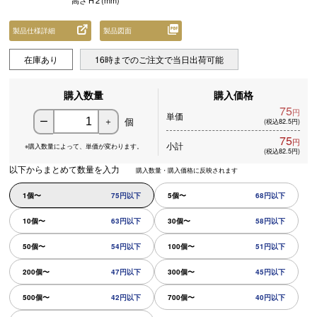
高さ
H
2
(mm)
製品仕様詳細
製品図面
在庫あり
16時までのご注文で当日出荷可能
購入数量
購入価格
75
円
単価
個
ー
＋
(税込82.5円)
75
円
小計
※購入数量によって、
単価が変わります。
(税込82.5円)
以下からまとめて数量を入力
購入数量・購入価格に反映されます
1個〜
75円以下
5個〜
68円以下
10個〜
63円以下
30個〜
58円以下
50個〜
54円以下
100個〜
51円以下
200個〜
47円以下
300個〜
45円以下
500個〜
42円以下
700個〜
40円以下