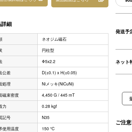
90
品詳細
発送予
類
ネオジム磁石
状
円柱型
ネット
法
Φ5x2.2
法公差
D(±0.1) x H(±0.05)
面処理
Niメッキ(NiCuNi)
面磁束密度
4,450 G / 445 mT
着力
0.28 kgf
質記号
N35
ご注意
界使用温度
150 ℃