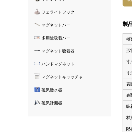
フェライトフック
製
マグネットバー
多用途吸着バー
種
形
マグネット吸着器
寸
ハンドマグネット
寸
マグネットキャッチャ
表
磁気活水器
表
磁気計測器
吸
材
限