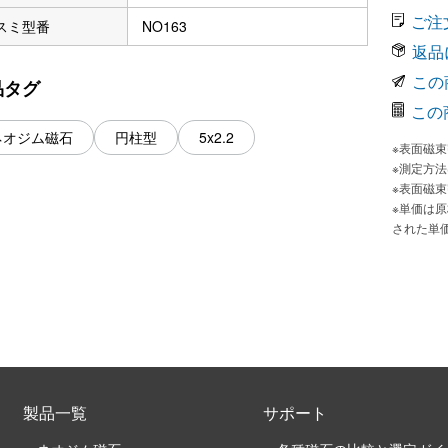
ご注
スミ型番
NO163
返品
この
品タグ
この
ネオジム磁石
円柱型
5x2.2
※表面磁
※測定方
※表面磁
※単価は
された単
製品一覧
サポート