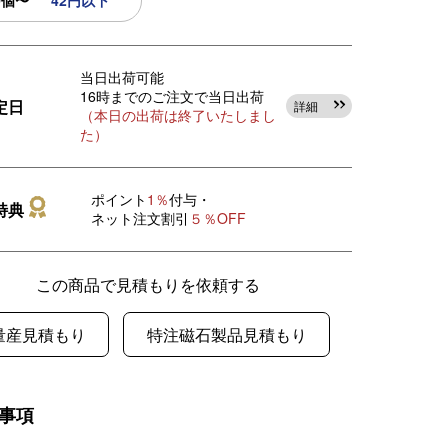
0個〜
42円以下
当日出荷可能
16時までのご注文で当日出荷
定日
詳細
（本日の出荷は終了いたしまし
た）
ポイント
1％
付与・
特典
ネット注文割引
５％OFF
この商品で見積もりを依頼する
量産見積もり
特注磁石製品見積もり
事項