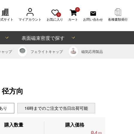
0
0
公式サイト
マイアカウント
お気に入り
カート
お問い合わせ
各種書類発行
表面磁束密度で探す
キャップ
フェライト
キャップ
磁気応用
製品
)、径方向
あり
16時までのご注文で当日出荷可能
購入数量
購入価格
84
円