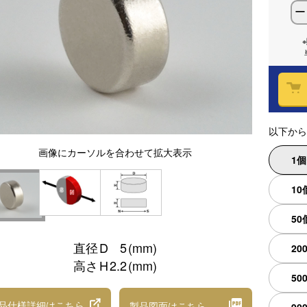
ー
以下から
画像
にカーソルを合わせて
拡大表示
1
10
50
直径
D
5
(mm)
20
高さ
H
2.2
(mm)
50
品仕様詳細
はこちら
製品図面
はこちら