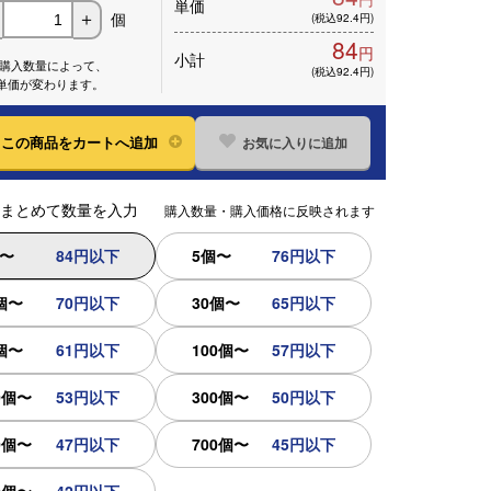
単価
個
＋
(税込92.4円)
84
円
小計
※購入数量によって、
(税込92.4円)
単価が変わります。
お気に入りに追加
この
商品をカートへ追加
まとめて数量を入力
購入数量・購入価格に反映されます
個〜
84円以下
5個〜
76円以下
個〜
70円以下
30個〜
65円以下
個〜
61円以下
100個〜
57円以下
0個〜
53円以下
300個〜
50円以下
0個〜
47円以下
700個〜
45円以下