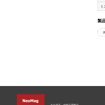
ミ
製
永久磁石・磁気応用製品