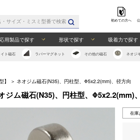
初めての方へ
応用製品で探す
形状で探す
吸着力で探す
ライト
磁石
ラバー
マグネット
その他の
磁石
ネオジ
型】
＞
ネオジム磁石(N35)、円柱型、Φ5x2.2(mm)、径方向
オジム磁石(N35)、円柱型、Φ5x2.2(mm
在庫