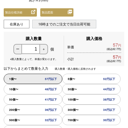
高さ
H
3
(mm)
製品仕様詳細
製品図面
在庫あり
16時までのご注文で当日出荷可能
購入数量
購入価格
57
円
単価
個
ー
＋
(税込62.7円)
57
円
小計
※購入数量によって、
単価が変わります。
(税込62.7円)
以下からまとめて数量を入力
購入数量・購入価格に反映されます
1個〜
57円以下
5個〜
52円以下
10個〜
48円以下
30個〜
44円以下
50個〜
41円以下
100個〜
38円以下
200個〜
36円以下
300個〜
34円以下
500個〜
32円以下
700個〜
30円以下