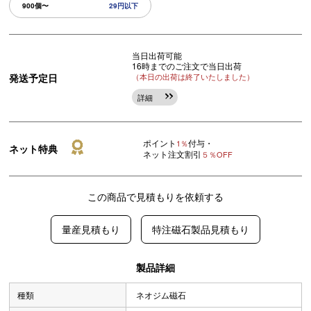
900個〜
29円以下
当日出荷可能
16時までのご注文で当日出荷
発送予定日
（本日の出荷は終了いたしました）
詳細
ポイント
付与・
1％
ネット特典
ネット注文割引
５％OFF
この商品で見積もりを依頼する
量産見積もり
特注磁石製品見積もり
製品詳細
種類
ネオジム磁石