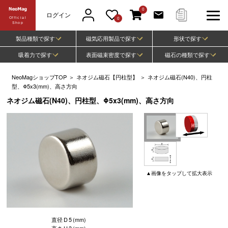
0
ログイン
Official
0
Shop
製品種類で探す
磁気応用製品で探す
形状で探す
吸着力で探す
表面磁束密度で探す
磁石の種類で探す
NeoMagショップTOP
＞
ネオジム磁石【円柱型】
＞
ネオジム磁石(N40)、円柱
型、Φ5x3(mm)、高さ方向
ネオジム磁石(N40)、円柱型、Φ5x3(mm)、高さ方向
▲
画像
をタップして
拡大表示
直径
D
5
(mm)