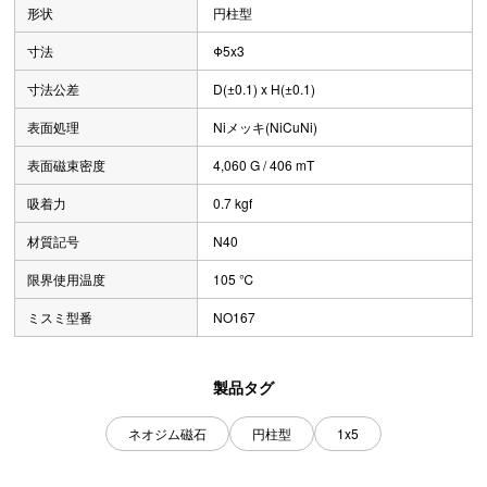
形状
円柱型
寸法
Φ5x3
寸法公差
D(±0.1) x H(±0.1)
表面処理
Niメッキ(NiCuNi)
表面磁束密度
4,060 G / 406 mT
吸着力
0.7 kgf
材質記号
N40
限界使用温度
105 ℃
ミスミ型番
NO167
製品タグ
ネオジム磁石
円柱型
1x5