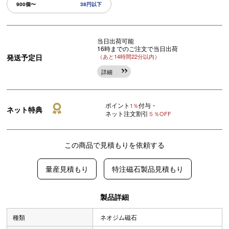
900個〜
38円以下
当日出荷可能
16時までのご注文で当日出荷
発送予定日
（あと14時間22分以内）
詳細
ポイント
付与・
1％
ネット特典
ネット注文割引
５％OFF
この商品で見積もりを依頼する
量産見積もり
特注磁石製品見積もり
製品詳細
種類
ネオジム磁石