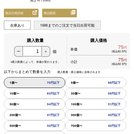
高さ
H
1
(mm)
製品仕様詳細
製品図面
在庫あり
16時までのご注文で当日出荷可能
購入数量
購入価格
75
円
単価
個
ー
＋
(税込82.5円)
75
円
小計
※購入数量によって、
単価が変わります。
(税込82.5円)
以下からまとめて数量を入力
購入数量・購入価格に反映されます
1個〜
75円以下
5個〜
68円以下
10個〜
63円以下
30個〜
58円以下
50個〜
54円以下
100個〜
51円以下
200個〜
47円以下
300個〜
45円以下
500個〜
42円以下
700個〜
40円以下