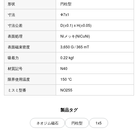
形状
円柱型
寸法
Φ7x1
寸法公差
D(±0.1) x H(±0.05)
表面処理
Niメッキ(NiCuNi)
表面磁束密度
3,650 G / 365 mT
吸着力
0.22 kgf
材質記号
N40
限界使用温度
150 ℃
ミスミ型番
NO255
製品タグ
ネオジム磁石
円柱型
1x5