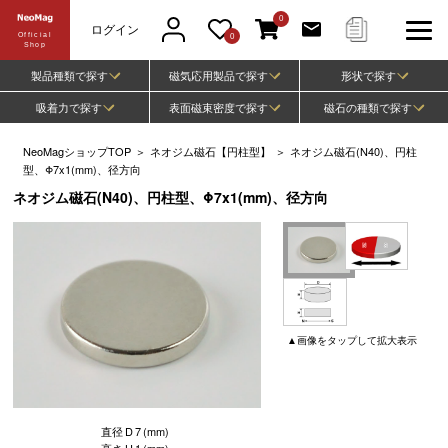
0
ログイン
Official
0
Shop
製品種類で探す
磁気応用製品で探す
形状で探す
吸着力で探す
表面磁束密度で探す
磁石の種類で探す
NeoMagショップTOP
＞
ネオジム磁石【円柱型】
＞
ネオジム磁石(N40)、円柱
型、Φ7x1(mm)、径方向
ネオジム磁石(N40)、円柱型、Φ7x1(mm)、径方向
▲
画像
をタップして
拡大表示
直径
D
7
(mm)