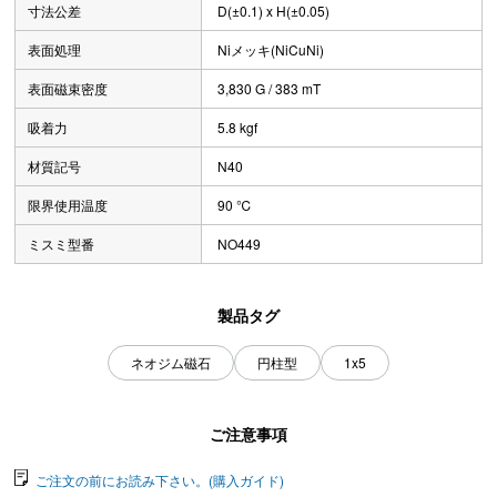
寸法公差
D(±0.1) x H(±0.05)
表面処理
Niメッキ(NiCuNi)
表面磁束密度
3,830 G / 383 mT
吸着力
5.8 kgf
材質記号
N40
限界使用温度
90 ℃
ミスミ型番
NO449
製品タグ
ネオジム磁石
円柱型
1x5
ご注意事項
ご注文の前にお読み下さい。(購入ガイド)