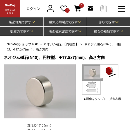
0
ログイン
Official
0
Shop
製品種類で探す
磁気応用製品で探す
形状で探す
吸着力で探す
表面磁束密度で探す
磁石の種類で探す
NeoMagショップTOP
＞
ネオジム磁石【円柱型】
＞
ネオジム磁石(N40)、円柱
型、Φ17.5x7(mm)、高さ方向
ネオジム磁石(N40)、円柱型、Φ17.5x7(mm)、高さ方向
▲
画像
をタップして
拡大表示
直径
D
17.5
(mm)