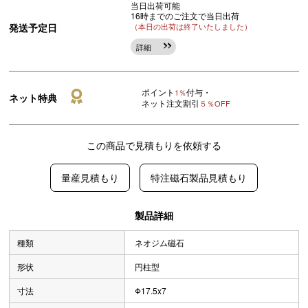
当日出荷可能
16時までのご注文で当日出荷
発送予定日
（本日の出荷は終了いたしました）
詳細
ポイント
付与・
1％
ネット特典
ネット注文割引
５％OFF
この商品で見積もりを依頼する
量産見積もり
特注磁石製品見積もり
製品詳細
種類
ネオジム磁石
形状
円柱型
寸法
Φ17.5x7