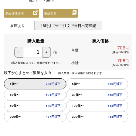
高さ
H
7
(mm)
製品仕様詳細
製品図面
在庫あり
16時までのご注文で当日出荷可能
購入数量
購入価格
706
円
単価
個
ー
＋
(税込776.6円)
706
円
小計
※購入数量によって、
単価が変わります。
(税込776.6円)
以下からまとめて数量を入力
購入数量・購入価格に反映されます
1個〜
706円以下
5個〜
650円以下
10個〜
604円以下
30個〜
568円以下
50個〜
540円以下
100個〜
513円以下
200個〜
487円以下
300個〜
463円以下