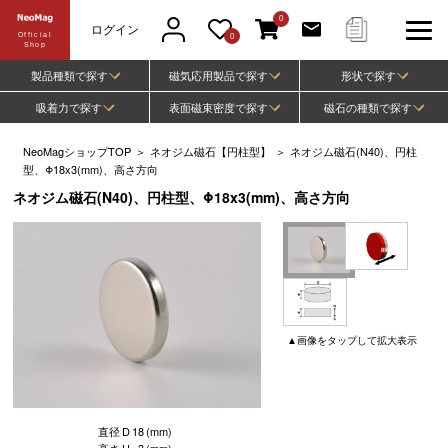
0
ログイン
Official
0
Shop
製品種類で探す
磁気応用製品で探す
形状で探す
吸着力で探す
表面磁束密度で探す
磁石の種類で探す
NeoMagショップTOP
＞
ネオジム磁石【円柱型】
＞
ネオジム磁石(N40)、円柱
型、Φ18x3(mm)、高さ方向
ネオジム磁石(N40)、円柱型、Φ18x3(mm)、高さ方向
▲
画像
をタップして
拡大表示
直径
D
18
(mm)