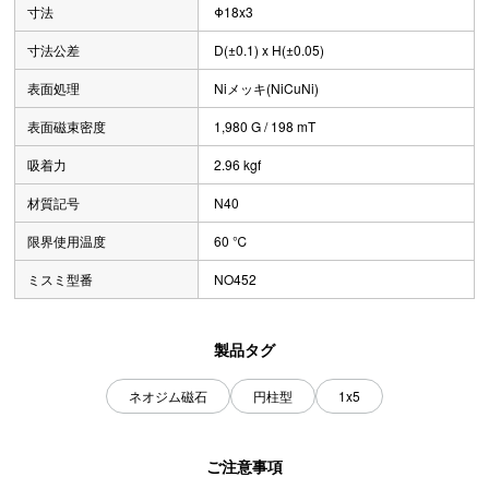
寸法
Φ18x3
寸法公差
D(±0.1) x H(±0.05)
表面処理
Niメッキ(NiCuNi)
表面磁束密度
1,980 G / 198 mT
吸着力
2.96 kgf
材質記号
N40
限界使用温度
60 ℃
ミスミ型番
NO452
製品タグ
ネオジム磁石
円柱型
1x5
ご注意事項