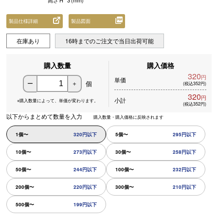
高さ
H
3
(mm)
製品仕様詳細
製品図面
在庫あり
16時までのご注文で当日出荷可能
購入数量
購入価格
320
円
単価
個
ー
＋
(税込352円)
320
円
小計
※購入数量によって、
単価が変わります。
(税込352円)
以下からまとめて数量を入力
購入数量・購入価格に反映されます
1個〜
320円以下
5個〜
295円以下
10個〜
273円以下
30個〜
258円以下
50個〜
244円以下
100個〜
232円以下
200個〜
220円以下
300個〜
210円以下
500個〜
199円以下