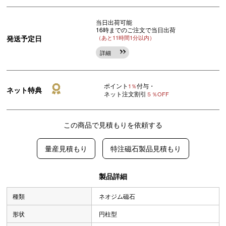
当日出荷可能
16時までのご注文で当日出荷
発送予定日
（あと11時間1分以内）
詳細
ポイント
付与・
1％
ネット特典
ネット注文割引
５％OFF
この商品で見積もりを依頼する
量産見積もり
特注磁石製品見積もり
製品詳細
種類
ネオジム磁石
形状
円柱型