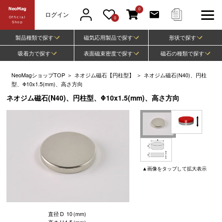
0
ログイン
Official
0
Shop
製品種類で探す
磁気応用製品で探す
形状で探す
吸着力で探す
表面磁束密度で探す
磁石の種類で探す
NeoMagショップTOP
＞
ネオジム磁石【円柱型】
＞
ネオジム磁石(N40)、円柱
型、Φ10x1.5(mm)、高さ方向
ネオジム磁石(N40)、円柱型、Φ10x1.5(mm)、高さ方向
▲
画像
をタップして
拡大表示
直径
D
10
(mm)