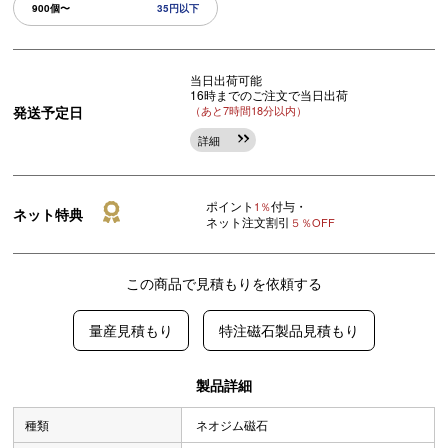
900個〜
35円以下
当日出荷可能
16時までのご注文で当日出荷
発送予定日
（あと7時間18分以内）
詳細
ポイント
付与・
1％
ネット特典
ネット注文割引
５％OFF
この商品で見積もりを依頼する
量産見積もり
特注磁石製品見積もり
製品詳細
種類
ネオジム磁石