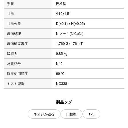
形状
円柱型
寸法
Φ10x1.5
寸法公差
D(±0.1) x H(±0.05)
表面処理
Niメッキ(NiCuNi)
表面磁束密度
1,760 G / 176 mT
吸着力
0.85 kgf
材質記号
N40
限界使用温度
60 ℃
ミスミ型番
NO338
製品タグ
ネオジム磁石
円柱型
1x5