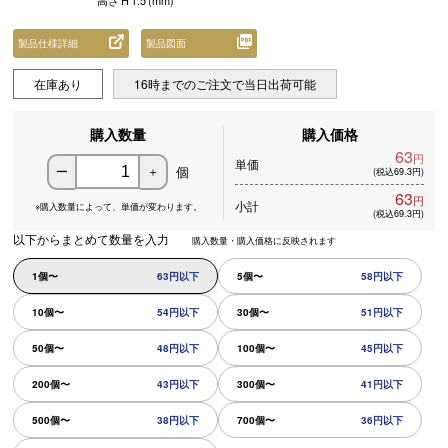
高さ
H
1.5
(mm)
製品仕様詳細
製品図面
在庫あり
16時までのご注文で当日出荷可能
購入数量
購入価格
63
円
単価
個
ー
＋
(税込69.3円)
63
円
小計
※購入数量によって、
単価が変わります。
(税込69.3円)
以下からまとめて数量を入力
購入数量・購入価格に反映されます
1個〜
63円以下
5個〜
58円以下
10個〜
54円以下
30個〜
51円以下
50個〜
48円以下
100個〜
45円以下
200個〜
43円以下
300個〜
41円以下
500個〜
38円以下
700個〜
36円以下