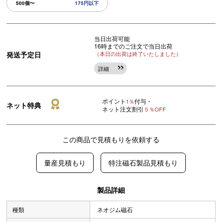
500個〜
175円以下
当日出荷可能
16時までのご注文で当日出荷
発送予定日
（本日の出荷は終了いたしました）
詳細
ポイント
付与・
1％
ネット特典
ネット注文割引
５％OFF
この商品で見積もりを依頼する
量産見積もり
特注磁石製品見積もり
製品詳細
種類
ネオジム磁石