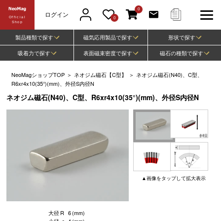
0
ログイン
Official
0
Shop
製品種類で探す
磁気応用製品で探す
形状で探す
吸着力で探す
表面磁束密度で探す
磁石の種類で探す
NeoMagショップTOP
＞
ネオジム磁石【C型】
＞
ネオジム磁石(N40)、C型、
R6xr4x10(35°)(mm)、外径S内径N
ネオジム磁石(N40)、C型、R6xr4x10(35°)(mm)、外径S内径N
▲
画像
をタップして
拡大表示
大径
R
6
(mm)