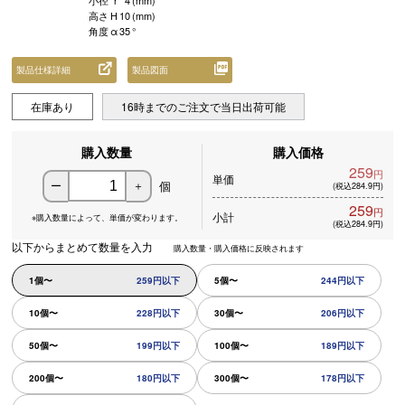
小径
r
4
(mm)
高さ
H
10
(mm)
角度
α
35
°
製品仕様詳細
製品図面
在庫あり
16時までのご注文で当日出荷可能
購入数量
購入価格
259
円
単価
個
ー
＋
(税込284.9円)
259
円
小計
※購入数量によって、
単価が変わります。
(税込284.9円)
以下からまとめて数量を入力
購入数量・購入価格に反映されます
1個〜
259円以下
5個〜
244円以下
10個〜
228円以下
30個〜
206円以下
50個〜
199円以下
100個〜
189円以下
200個〜
180円以下
300個〜
178円以下