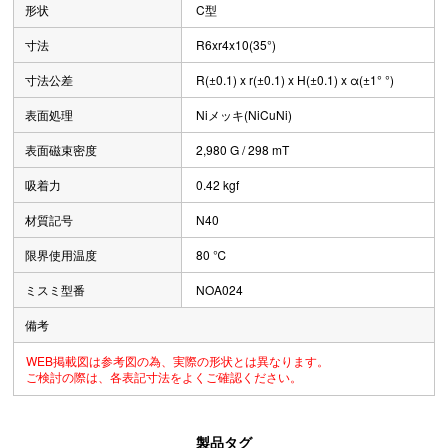
形状
C型
寸法
R6xr4x10(35°)
寸法公差
R(±0.1) x r(±0.1) x H(±0.1) x α(±1° °)
表面処理
Niメッキ(NiCuNi)
表面磁束密度
2,980 G / 298 mT
吸着力
0.42 kgf
材質記号
N40
限界使用温度
80 ℃
ミスミ型番
NOA024
備考
WEB掲載図は参考図の為、実際の形状とは異なります。
ご検討の際は、各表記寸法をよくご確認ください。
製品タグ