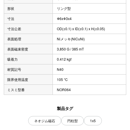
形状
リング型
寸法
Φ6xΦ3x4
寸法公差
OD(±0.1) x ID(±0.1) x H(±0.05)
表面処理
Niメッキ(NiCuNi)
表面磁束密度
3,850 G / 385 mT
吸着力
0.412 kgf
材質記号
N40
限界使用温度
105 ℃
ミスミ型番
NOR064
製品タグ
ネオジム磁石
円柱型
1x5