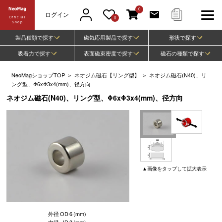
0
ログイン
Official
0
Shop
製品種類で探す
磁気応用製品で探す
形状で探す
吸着力で探す
表面磁束密度で探す
磁石の種類で探す
NeoMagショップTOP
＞
ネオジム磁石【リング型】
＞
ネオジム磁石(N40)、リ
ング型、Φ6xΦ3x4(mm)、径方向
ネオジム磁石(N40)、リング型、Φ6xΦ3x4(mm)、径方向
▲
画像
をタップして
拡大表示
外径
OD
6
(mm)