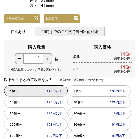
内径
ID
3
(mm)
高さ
H
4
(mm)
製品仕様詳細
製品図面
在庫あり
16時までのご注文で当日出荷可能
購入数量
購入価格
146
円
単価
個
ー
＋
(税込160.6円)
146
円
小計
※購入数量によって、
単価が変わります。
(税込160.6円)
以下からまとめて数量を入力
購入数量・購入価格に反映されます
1個〜
146円以下
5個〜
135円以下
10個〜
128円以下
30個〜
121円以下
50個〜
116円以下
100個〜
111円以下
200個〜
108円以下
300個〜
104円以下
500個〜
102円以下
700個〜
99円以下