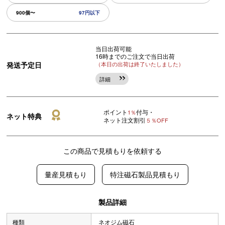
900個〜
97円以下
当日出荷可能
16時までのご注文で当日出荷
発送予定日
（本日の出荷は終了いたしました）
詳細
ポイント
付与・
1％
ネット特典
ネット注文割引
５％OFF
この商品で見積もりを依頼する
量産見積もり
特注磁石製品見積もり
製品詳細
種類
ネオジム磁石