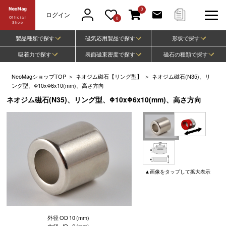
0
ログイン
Official
0
Shop
製品種類で探す
磁気応用製品で探す
形状で探す
吸着力で探す
表面磁束密度で探す
磁石の種類で探す
NeoMagショップTOP
＞
ネオジム磁石【リング型】
＞
ネオジム磁石(N35)、リ
ング型、Φ10xΦ6x10(mm)、高さ方向
ネオジム磁石(N35)、リング型、Φ10xΦ6x10(mm)、高さ方向
▲
画像
をタップして
拡大表示
外径
OD
10
(mm)