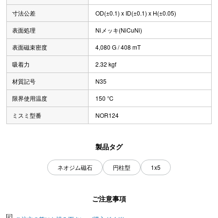
寸法公差
OD(±0.1) x ID(±0.1) x H(±0.05)
表面処理
Niメッキ(NiCuNi)
表面磁束密度
4,080 G / 408 mT
吸着力
2.32 kgf
材質記号
N35
限界使用温度
150 ℃
ミスミ型番
NOR124
製品タグ
ネオジム磁石
円柱型
1x5
ご注意事項