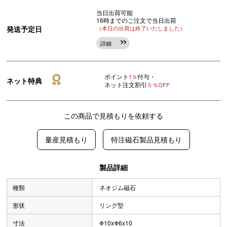
当日出荷可能
16時までのご注文で当日出荷
発送予定日
（本日の出荷は終了いたしました）
詳細
ポイント
付与・
1％
ネット特典
ネット注文割引
５％OFF
この商品で見積もりを依頼する
量産見積もり
特注磁石製品見積もり
製品詳細
種類
ネオジム磁石
形状
リング型
寸法
Φ10xΦ6x10