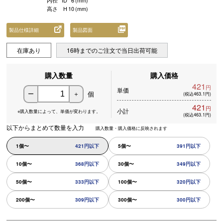
内径
ID
6
(mm)
高さ
H
10
(mm)
製品仕様詳細
製品図面
在庫あり
16時までのご注文で当日出荷可能
購入数量
購入価格
421
円
単価
個
ー
＋
(税込463.1円)
421
円
小計
※購入数量によって、
単価が変わります。
(税込463.1円)
以下からまとめて数量を入力
購入数量・購入価格に反映されます
1個〜
421円以下
5個〜
391円以下
10個〜
368円以下
30個〜
349円以下
50個〜
333円以下
100個〜
320円以下
200個〜
309円以下
300個〜
300円以下