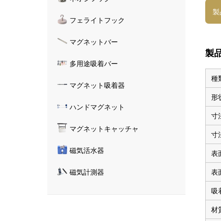
製
フェライトフック
マグネットバー
製
多用途吸着バー
種
マグネット吸着器
形
ハンドマグネット
寸
マグネットキャッチャ
寸
磁気活水器
表
表
磁気計測器
吸
材