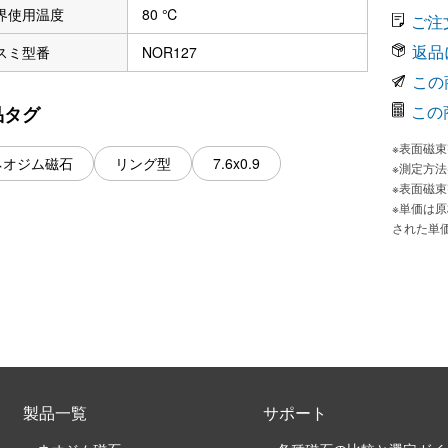
界使用温度
80 ℃
ご注
返品
スミ型番
NOR127
この
この
品タグ
※表面磁
ネオジム磁石
リング型
7.6x0.9
※測定方
※表面磁
※単価は
された単
製品一覧
サポート