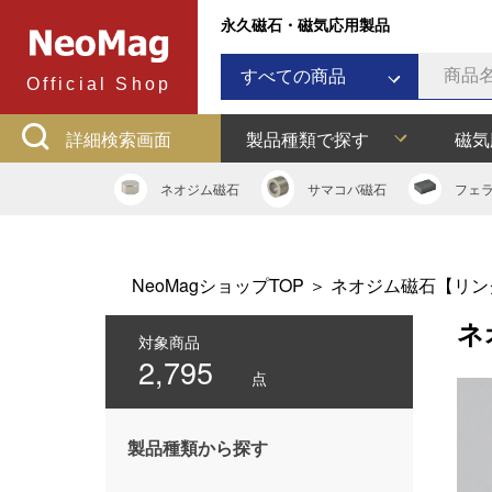
永久磁石・磁気応用製品
すべての商品
Official Shop
ネオジム磁石
詳細検索画面
製品種類で探す
磁気
サマコバ磁石
フェライト磁石
ネオジム
磁石
サマコバ
磁石
フェ
ラバーマグネット
アルニコ磁石
ネオジムボンド磁石
NeoMagショップTOP
＞
ネオジム磁石【リン
ネオジキャップ
ネ
フェライトキャップ
対象商品
2,795
ネオジフック
点
フェライトフック
マグネットバー
製品種類から探す
多用途吸着バー
マグネット吸着器