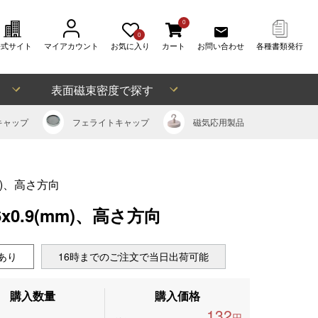
0
0
公式サイト
マイアカウント
お気に入り
カート
お問い合わせ
各種書類発行
表面磁束密度で探す
キャップ
フェライト
キャップ
磁気応用
製品
mm)、高さ方向
x0.9(mm)、高さ方向
あり
16時までのご注文で当日出荷可能
購入数量
購入価格
132
円