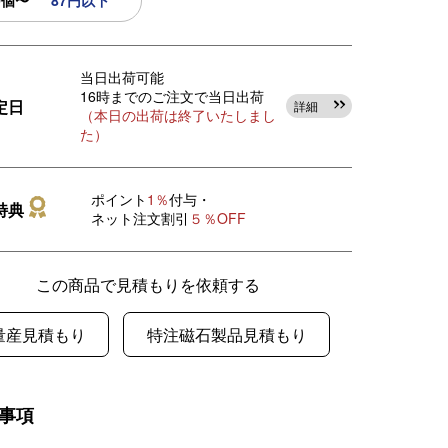
0個〜
87円以下
当日出荷可能
16時までのご注文で当日出荷
定日
詳細
（本日の出荷は終了いたしまし
た）
ポイント
1％
付与・
特典
ネット注文割引
５％OFF
この商品で見積もりを依頼する
量産見積もり
特注磁石製品見積もり
事項