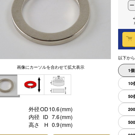
ー
以下から
画像
にカーソルを合わせて
拡大表示
1
10
50
外径
OD
10.6
(mm)
20
内径
ID
7.6
(mm)
50
高さ
H
0.9
(mm)