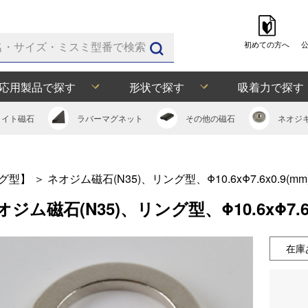
初めての方へ
応用製品で探す
形状で探す
吸着力で探す
ライト
磁石
ラバー
マグネット
その他の
磁石
ネオジ
グ型】
＞
ネオジム磁石(N35)、リング型、Φ10.6xΦ7.6x0.9(
オジム磁石(N35)、リング型、Φ10.6xΦ7.6
在庫