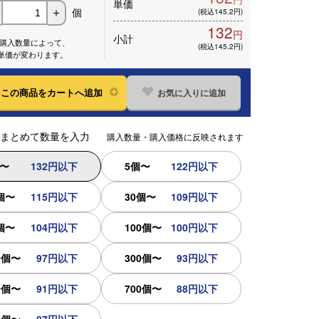
単価
個
＋
(税込145.2円)
132
円
小計
※購入数量によって、
(税込145.2円)
単価が変わります。
お気に入りに追加
この
商品をカートへ追加
まとめて数量を入力
購入数量・購入価格に反映されます
個〜
132円以下
5個〜
122円以下
個〜
115円以下
30個〜
109円以下
個〜
104円以下
100個〜
100円以下
0個〜
97円以下
300個〜
93円以下
0個〜
91円以下
700個〜
88円以下