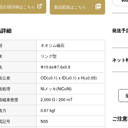
90
品仕様詳細
はこちら
製品図面
はこちら
品詳細
発送予
類
ネオジム磁石
状
リング型
ネット
法
Φ10.6xΦ7.6x0.9
法公差
OD(±0.1) x ID(±0.1) x H(±0.05)
面処理
Niメッキ(NiCuNi)
面磁束密度
2,000 G / 200 mT
着力
0.67 kgf
ご注意
質記号
N35