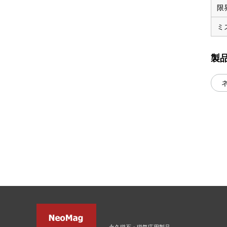
限
ミ
製
永久磁石・磁気応用製品