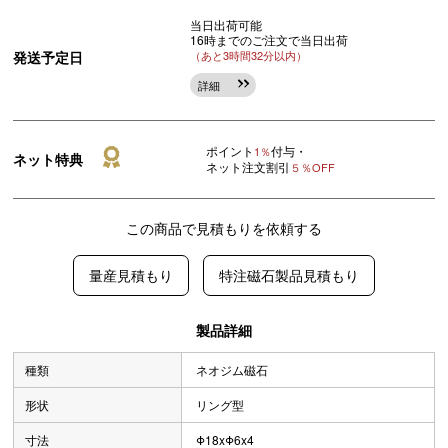
当日出荷可能
16時までのご注文で当日出荷
発送予定日
（あと3時間32分以内）
詳細
ポイント
付与・
1％
ネット特典
ネット注文割引
５％OFF
この商品で見積もりを依頼する
量産見積もり
特注磁石製品見積もり
製品詳細
種類
ネオジム磁石
形状
リング型
寸法
Φ18xΦ6x4