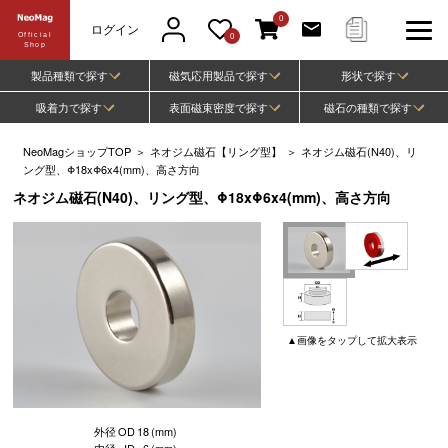
0
ログイン
Official
0
Shop
製品種類で探す
磁気応用製品で探す
形状で探す
吸着力で探す
表面磁束密度で探す
磁石の種類で探す
NeoMagショップTOP
＞
ネオジム磁石【リング型】
＞
ネオジム磁石(N40)、リ
ング型、Φ18xΦ6x4(mm)、高さ方向
ネオジム磁石(N40)、リング型、Φ18xΦ6x4(mm)、高さ方向
▲
画像
をタップして
拡大表示
外径
OD
18
(mm)