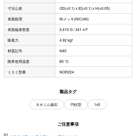
寸法公差
OD(±0.1) x ID(±0.1) x H(±0.05)
表面処理
Niメッキ(NiCuNi)
表面磁束密度
3,410 G / 341 mT
吸着力
4.92 kgf
材質記号
N40
限界使用温度
80 ℃
ミスミ型番
NOR224
製品タグ
ネオジム磁石
円柱型
1x5
ご注意事項