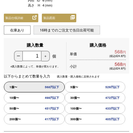
内径
ID
6
(mm)
高さ
H
4
(mm)
製品仕様詳細
製品図面
在庫あり
16時までのご注文で当日出荷可能
購入数量
購入価格
568
円
単価
個
ー
＋
(税込624.8円)
568
円
小計
※購入数量によって、
単価が変わります。
(税込624.8円)
以下からまとめて数量を入力
購入数量・購入価格に反映されます
1個〜
568円以下
5個〜
529円以下
10個〜
498円以下
30個〜
472円以下
50個〜
451円以下
100個〜
433円以下
200個〜
417円以下
300個〜
405円以下