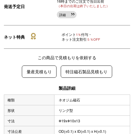
16時までのご注文で当日出荷
発送予定日
（本日の出荷は終了いたしました）
詳細
ポイント
付与・
1％
ネット特典
ネット注文割引
５％OFF
この商品で見積もりを依頼する
量産見積もり
特注磁石製品見積もり
製品詳細
種類
ネオジム磁石
形状
リング型
寸法
Φ19xΦ10x13
寸法公差
OD(±0.1) x ID(±0.1) x H(±0.1)