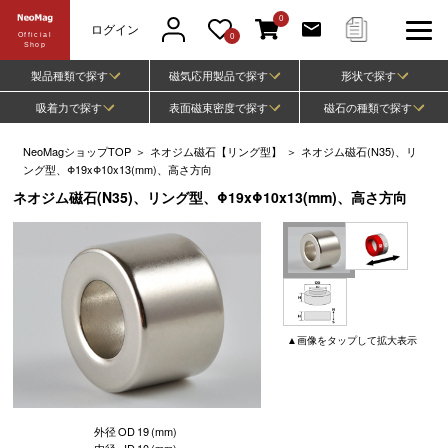
0
ログイン
Official
0
Shop
製品種類で探す
磁気応用製品で探す
形状で探す
吸着力で探す
表面磁束密度で探す
磁石の種類で探す
NeoMagショップTOP
＞
ネオジム磁石【リング型】
＞
ネオジム磁石(N35)、リ
ング型、Φ19xΦ10x13(mm)、高さ方向
ネオジム磁石(N35)、リング型、Φ19xΦ10x13(mm)、高さ方向
▲
画像
をタップして
拡大表示
外径
OD
19
(mm)