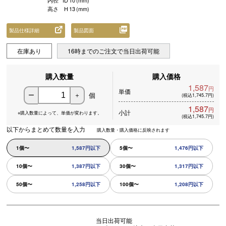
内径
ID
10
(mm)
高さ
H
13
(mm)
製品仕様詳細
製品図面
在庫あり
16時までのご注文で当日出荷可能
購入数量
購入価格
1,587
円
単価
個
ー
＋
(税込1,745.7円)
1,587
円
小計
※購入数量によって、
単価が変わります。
(税込1,745.7円)
以下からまとめて数量を入力
購入数量・購入価格に反映されます
1個〜
1,587円以下
5個〜
1,476円以下
10個〜
1,387円以下
30個〜
1,317円以下
50個〜
1,258円以下
100個〜
1,208円以下
当日出荷可能