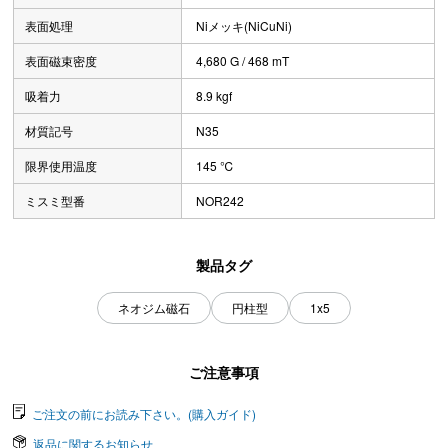
表面処理
Niメッキ(NiCuNi)
表面磁束密度
4,680 G / 468 mT
吸着力
8.9 kgf
材質記号
N35
限界使用温度
145 ℃
ミスミ型番
NOR242
製品タグ
ネオジム磁石
円柱型
1x5
ご注意事項
ご注文の前にお読み下さい。(購入ガイド)
返品に関するお知らせ