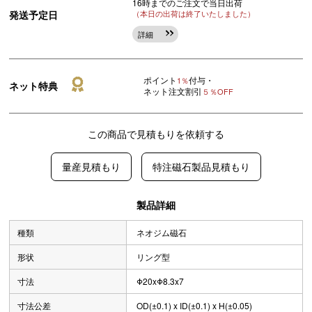
16時までのご注文で当日出荷
発送予定日
（本日の出荷は終了いたしました）
詳細
ポイント
付与・
1％
ネット特典
ネット注文割引
５％OFF
この商品で見積もりを依頼する
量産見積もり
特注磁石製品見積もり
製品詳細
種類
ネオジム磁石
形状
リング型
寸法
Φ20xΦ8.3x7
寸法公差
OD(±0.1) x ID(±0.1) x H(±0.05)