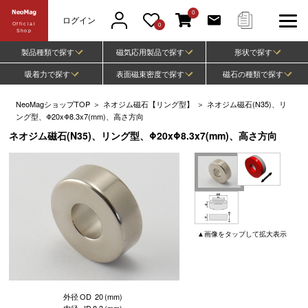
0
ログイン
Official
0
Shop
製品種類で探す
磁気応用製品で探す
形状で探す
吸着力で探す
表面磁束密度で探す
磁石の種類で探す
NeoMagショップTOP
＞
ネオジム磁石【リング型】
＞
ネオジム磁石(N35)、リ
ング型、Φ20xΦ8.3x7(mm)、高さ方向
ネオジム磁石(N35)、リング型、Φ20xΦ8.3x7(mm)、高さ方向
▲
画像
をタップして
拡大表示
外径
OD
20
(mm)