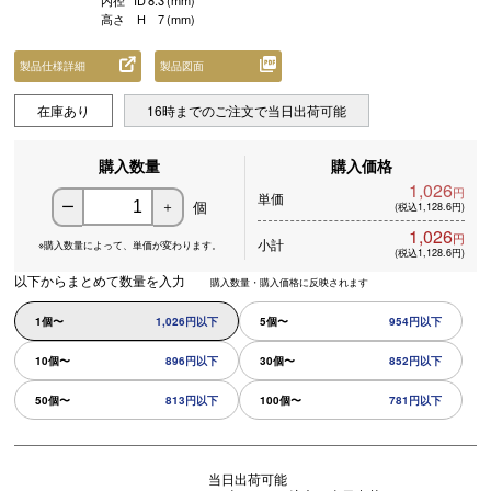
内径
ID
8.3
(mm)
高さ
H
7
(mm)
製品仕様詳細
製品図面
在庫あり
16時までのご注文で当日出荷可能
購入数量
購入価格
1,026
円
単価
個
ー
＋
(税込1,128.6円)
1,026
円
小計
※購入数量によって、
単価が変わります。
(税込1,128.6円)
以下からまとめて数量を入力
購入数量・購入価格に反映されます
1個〜
1,026円以下
5個〜
954円以下
10個〜
896円以下
30個〜
852円以下
50個〜
813円以下
100個〜
781円以下
当日出荷可能