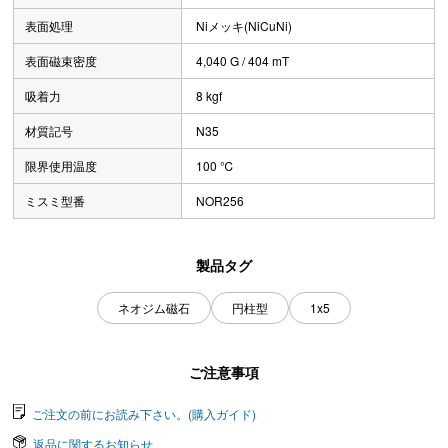
表面処理
Niメッキ(NiCuNi)
表面磁束密度
4,040 G / 404 mT
吸着力
8 kgf
材質記号
N35
限界使用温度
100 ℃
ミスミ型番
NOR256
製品タグ
ネオジム磁石
円柱型
1x5
ご注意事項
ご注文の前にお読み下さい。(購入ガイド)
返品に関するお知らせ