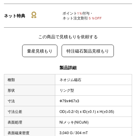
ポイント
付与・
1％
ネット特典
ネット注文割引
５％OFF
この商品で見積もりを依頼する
量産見積もり
特注磁石製品見積もり
製品詳細
種類
ネオジム磁石
形状
リング型
寸法
Φ79xΦ67x3
寸法公差
OD(+0.2/-0) x ID(±0.1) x H(±0.05)
表面処理
Niメッキ(NiCuNi)
表面磁束密度
3,040 G / 304 mT