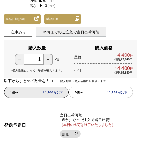
内径
ID
67
(mm)
高さ
H
3
(mm)
製品仕様詳細
製品図面
在庫あり
16時までのご注文で当日出荷可能
購入数量
購入価格
14,400
円
単価
個
ー
＋
(税込15,840円)
14,400
円
小計
※購入数量によって、
単価が変わります。
(税込15,840円)
以下からまとめて数量を入力
購入数量・購入価格に反映されます
1個〜
14,400円以下
5個〜
13,392円以下
当日出荷可能
16時までのご注文で当日出荷
発送予定日
（本日の出荷は終了いたしました）
詳細