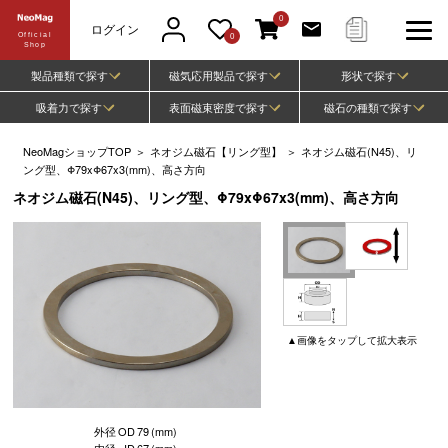
0
ログイン
Official
0
Shop
製品種類で探す
磁気応用製品で探す
形状で探す
吸着力で探す
表面磁束密度で探す
磁石の種類で探す
NeoMagショップTOP
＞
ネオジム磁石【リング型】
＞
ネオジム磁石(N45)、リ
ング型、Φ79xΦ67x3(mm)、高さ方向
ネオジム磁石(N45)、リング型、Φ79xΦ67x3(mm)、高さ方向
▲
画像
をタップして
拡大表示
外径
OD
79
(mm)