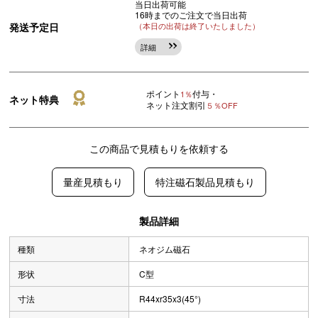
当日出荷可能
16時までのご注文で当日出荷
発送予定日
（本日の出荷は終了いたしました）
詳細
ポイント
付与・
1％
ネット特典
ネット注文割引
５％OFF
この商品で見積もりを依頼する
量産見積もり
特注磁石製品見積もり
製品詳細
種類
ネオジム磁石
形状
C型
寸法
R44xr35x3(45°)