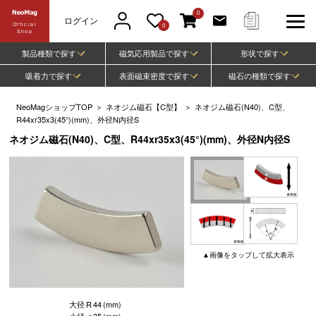
0
ログイン
Official
0
Shop
製品種類で探す
磁気応用製品で探す
形状で探す
吸着力で探す
表面磁束密度で探す
磁石の種類で探す
NeoMagショップTOP
＞
ネオジム磁石【C型】
＞
ネオジム磁石(N40)、C型、
R44xr35x3(45°)(mm)、外径N内径S
ネオジム磁石(N40)、C型、R44xr35x3(45°)(mm)、外径N内径S
▲
画像
をタップして
拡大表示
大径
R
44
(mm)