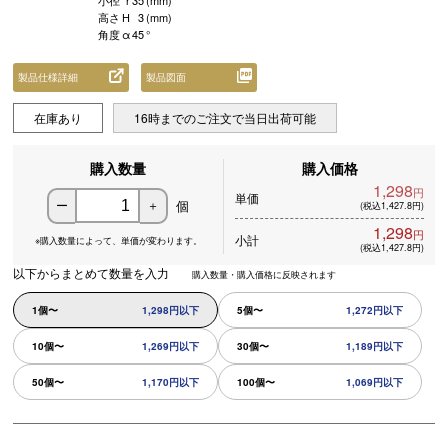
小径
r
35
(mm)
高さ
H
3
(mm)
角度
α
45
°
製品仕様詳細
製品図面
在庫あり
16時までのご注文で当日出荷可能
購入数量
購入価格
1,298
円
単価
個
ー
＋
(税込1,427.8円)
1,298
円
小計
※購入数量によって、
単価が変わります。
(税込1,427.8円)
以下からまとめて数量を入力
購入数量・購入価格に反映されます
1個〜
1,298円以下
5個〜
1,272円以下
10個〜
1,269円以下
30個〜
1,189円以下
50個〜
1,170円以下
100個〜
1,069円以下