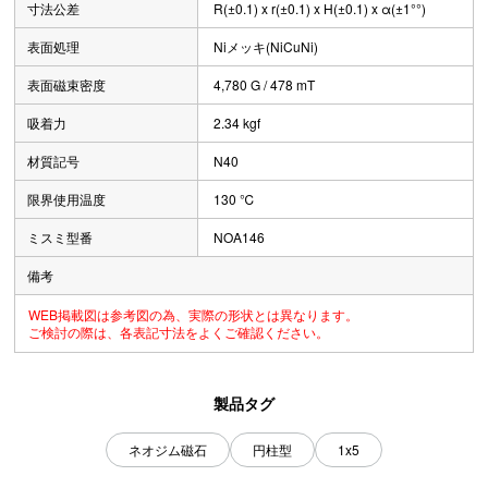
寸法公差
R(±0.1) x r(±0.1) x H(±0.1) x α(±1°°)
表面処理
Niメッキ(NiCuNi)
表面磁束密度
4,780 G / 478 mT
吸着力
2.34 kgf
材質記号
N40
限界使用温度
130 ℃
ミスミ型番
NOA146
備考
WEB掲載図は参考図の為、実際の形状とは異なります。
ご検討の際は、各表記寸法をよくご確認ください。
製品タグ
ネオジム磁石
円柱型
1x5