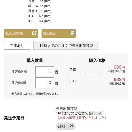
長さ
L
15
(mm)
幅
W
15
(mm)
高さ
H
6
(mm)
ID1
6.5
(mm)
ID2
3.4
(mm)
製品仕様詳細
製品図面
在庫あり
16時までのご注文で当日出荷可能
購入数量
購入価格
633
円
単価
個
(税込696.3円)
皿穴側N極
633
円
小計
個
皿穴側S極
(税込696.3円)
※購入数量によって、
単価が変わります。
当日出荷可能
16時までのご注文で当日出荷
発送予定日
（本日の出荷は終了いたしました）
詳細