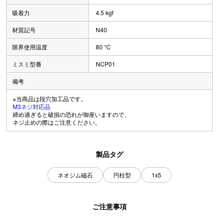
吸着力
4.5 kgf
材質記号
N40
限界使用温度
80 ℃
ミスミ型番
NCP01
備考
※当商品は段穴加工品です。
M3ネジ対応品
締め過ぎると破損の恐れが御座いますので、
ネジ止めの際はご注意ください。
製品タグ
ネオジム磁石
円柱型
1x5
ご注意事項