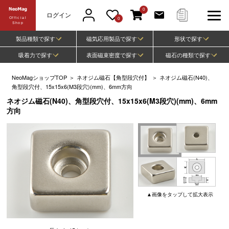
0
ログイン
Official
0
Shop
製品種類で探す
磁気応用製品で探す
形状で探す
吸着力で探す
表面磁束密度で探す
磁石の種類で探す
NeoMagショップTOP
＞
ネオジム磁石【角型段穴付】
＞
ネオジム磁石(N40)、
角型段穴付、15x15x6(M3段穴)(mm)、6mm方向
ネオジム磁石(N40)、角型段穴付、15x15x6(M3段穴)(mm)、6mm
方向
▲
画像
をタップして
拡大表示