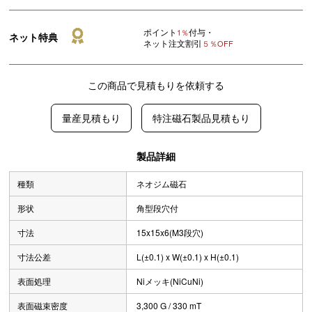
ポイント
付与・
1％
ネット特典
ネット注文割引
５％OFF
この商品で見積もりを依頼する
量産見積もり
特注磁石製品見積もり
製品詳細
種類
ネオジム磁石
形状
角型段穴付
寸法
15x15x6(M3段穴)
寸法公差
L(±0.1) x W(±0.1) x H(±0.1)
表面処理
Niメッキ(NiCuNi)
表面磁束密度
3,300 G / 330 mT