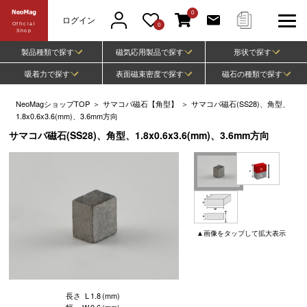
0
ログイン
Official
0
Shop
製品種類で探す
磁気応用製品で探す
形状で探す
吸着力で探す
表面磁束密度で探す
磁石の種類で探す
NeoMagショップTOP
＞
サマコバ磁石【角型】
＞
サマコバ磁石(SS28)、角型、
1.8x0.6x3.6(mm)、3.6mm方向
サマコバ磁石(SS28)、角型、1.8x0.6x3.6(mm)、3.6mm方向
▲
画像
をタップして
拡大表示
長さ
L
1.8
(mm)