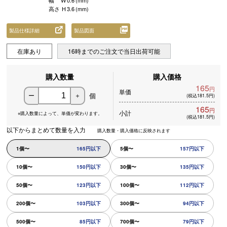
幅
W
0.6
(mm)
高さ
H
3.6
(mm)
製品仕様詳細
製品図面
在庫あり
16時までのご注文で当日出荷可能
購入数量
購入価格
165
円
単価
個
ー
＋
(税込181.5円)
165
円
小計
※購入数量によって、
単価が変わります。
(税込181.5円)
以下からまとめて数量を入力
購入数量・購入価格に反映されます
1個〜
165円以下
5個〜
157円以下
10個〜
150円以下
30個〜
135円以下
50個〜
123円以下
100個〜
112円以下
200個〜
103円以下
300個〜
94円以下
500個〜
85円以下
700個〜
79円以下