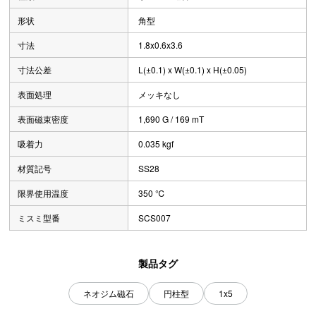
形状
角型
寸法
1.8x0.6x3.6
寸法公差
L(±0.1) x W(±0.1) x H(±0.05)
表面処理
メッキなし
表面磁束密度
1,690 G / 169 mT
吸着力
0.035 kgf
材質記号
SS28
限界使用温度
350 ℃
ミスミ型番
SCS007
製品タグ
ネオジム磁石
円柱型
1x5