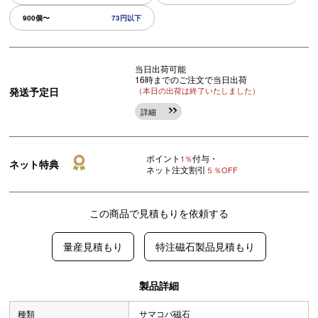
900個〜
73円以下
当日出荷可能
16時までのご注文で当日出荷
発送予定日
（本日の出荷は終了いたしました）
詳細
ポイント
付与・
1％
ネット特典
ネット注文割引
５％OFF
この商品で見積もりを依頼する
量産見積もり
特注磁石製品見積もり
製品詳細
種類
サマコバ磁石