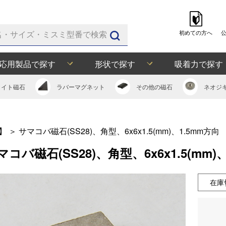
初めての方へ
応用製品で探す
形状で探す
吸着力で探す
ライト
磁石
ラバー
マグネット
その他の
磁石
ネオジ
】
＞
サマコバ磁石(SS28)、角型、6x6x1.5(mm)、1.5mm方向
マコバ磁石(SS28)、角型、6x6x1.5(mm)
在庫