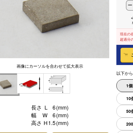
ー
現在の
超過分
画像
にカーソルを合わせて
拡大表示
以下から
1
10
長さ
L
6
(mm)
50
幅
W
6
(mm)
高さ
H
1.5
(mm)
20