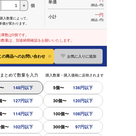
単価
個
＋
(税込--円)
--
円
小計
※購入数量によって、
(税込--円)
単価が変わります。
在庫数は0個です。
の数量は、別途納期確認をお願いいたします。
お気に入りに追加
この商品へのお問い合わせ
まとめて数量を入力
購入数量・購入価格に反映されます
個〜
148円以下
5個〜
136円以下
個〜
127円以下
30個〜
120円以下
個〜
114円以下
100個〜
108円以下
0個〜
102円以下
300個〜
97円以下