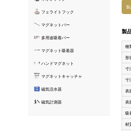
製
フェライトフック
マグネットバー
製
多用途吸着バー
種
マグネット吸着器
形
ハンドマグネット
寸
マグネットキャッチャ
寸
磁気活水器
表
表
磁気計測器
吸
材