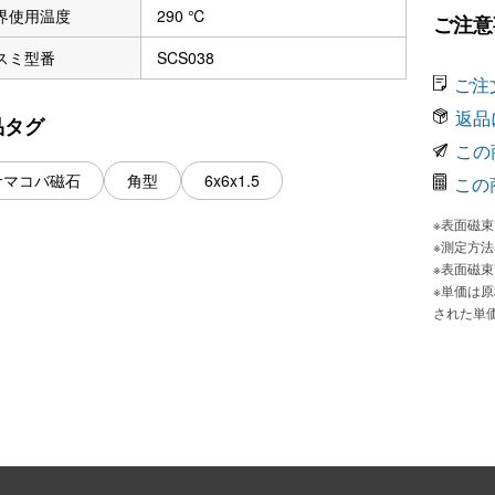
界使用温度
290 ℃
ご注意
スミ型番
SCS038
ご注
返品
品タグ
この
サマコバ磁石
角型
6x6x1.5
この
※表面磁
※測定方
※表面磁
※単価は
された単