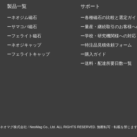
製品一覧
サポート
ーネオジム磁石
ー各種磁石の比較と選定ガイ
ーサマコバ磁石
ー量産・継続取引のお客様へ
ーフェライト磁石
ー学校・研究機関様への対応
ーネオジキャップ
ー特注品見積依頼フォーム
ーフェライトキャップ
ー購入ガイド
ー送料・配達所要日数一覧
 ネオマグ株式会社 / NeoMag Co., Ltd. ALL RIGHTS RESERVED. 無断転写・転載を禁じま