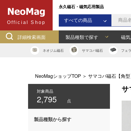
永久磁石・磁気応用製品
すべての商品
Official Shop
ネオジム磁石
詳細検索画面
製品種類で探す
磁気
サマコバ磁石
フェライト磁石
ネオジム
磁石
サマコバ
磁石
フェ
ラバーマグネット
アルニコ磁石
ネオジムボンド磁石
NeoMagショップTOP
＞
サマコバ磁石【角型
ネオジキャップ
サ
フェライトキャップ
対象商品
2,795
ネオジフック
点
フェライトフック
マグネットバー
製品種類から探す
多用途吸着バー
マグネット吸着器