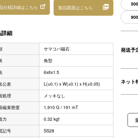
50
品仕様詳細
はこちら
製品図面
はこちら
90
品詳細
類
サマコバ磁石
発送予
状
角型
法
6x6x1.5
ネット
法公差
L(±0.1) x W(±0.1) x H(±0.05)
面処理
メッキなし
面磁束密度
1,910 G / 191 mT
着力
0.32 kgf
質記号
SS28