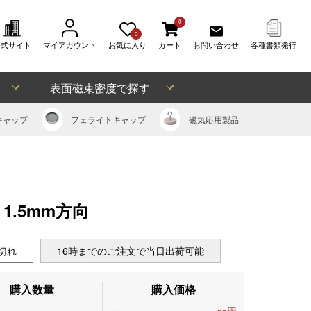
0
0
公式サイト
マイアカウント
お気に入り
カート
お問い合わせ
各種書類発行
表面磁束密度で探す
キャップ
フェライト
キャップ
磁気応用
製品
、1.5mm方向
切れ
16時までのご注文で当日出荷可能
購入数量
購入価格
--
円