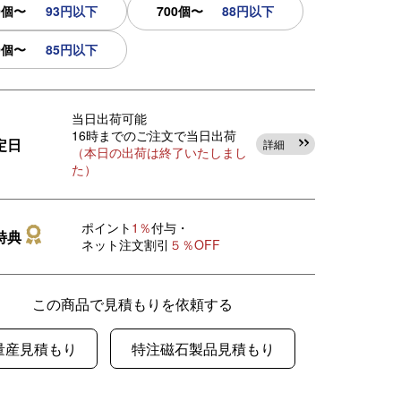
0個〜
93円以下
700個〜
88円以下
0個〜
85円以下
当日出荷可能
16時までのご注文で当日出荷
定日
詳細
（本日の出荷は終了いたしまし
た）
ポイント
1％
付与・
特典
ネット注文割引
５％OFF
この商品で見積もりを依頼する
量産見積もり
特注磁石製品見積もり