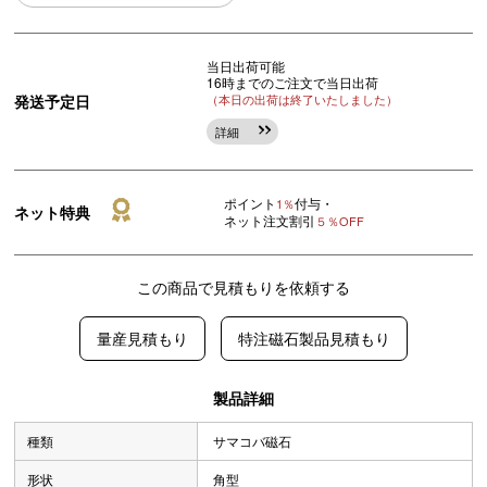
当日出荷可能
16時までのご注文で当日出荷
発送予定日
（本日の出荷は終了いたしました）
詳細
ポイント
付与・
1％
ネット特典
ネット注文割引
５％OFF
この商品で見積もりを依頼する
量産見積もり
特注磁石製品見積もり
製品詳細
種類
サマコバ磁石
形状
角型