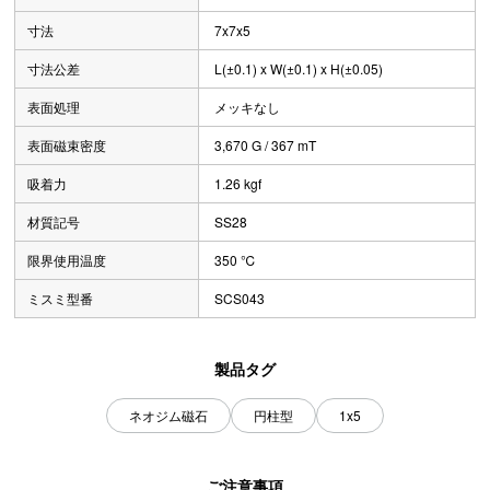
寸法
7x7x5
寸法公差
L(±0.1) x W(±0.1) x H(±0.05)
表面処理
メッキなし
表面磁束密度
3,670 G / 367 mT
吸着力
1.26 kgf
材質記号
SS28
限界使用温度
350 ℃
ミスミ型番
SCS043
製品タグ
ネオジム磁石
円柱型
1x5
ご注意事項