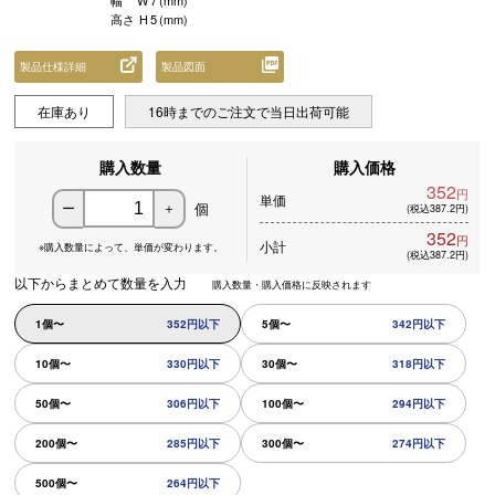
幅
W
7
(mm)
高さ
H
5
(mm)
製品仕様詳細
製品図面
在庫あり
16時までのご注文で当日出荷可能
購入数量
購入価格
352
円
単価
個
ー
＋
(税込387.2円)
352
円
小計
※購入数量によって、
単価が変わります。
(税込387.2円)
以下からまとめて数量を入力
購入数量・購入価格に反映されます
1個〜
352円以下
5個〜
342円以下
10個〜
330円以下
30個〜
318円以下
50個〜
306円以下
100個〜
294円以下
200個〜
285円以下
300個〜
274円以下
500個〜
264円以下