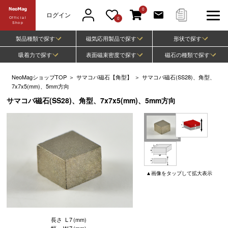
0
ログイン
Official
0
Shop
製品種類で探す
磁気応用製品で探す
形状で探す
吸着力で探す
表面磁束密度で探す
磁石の種類で探す
NeoMagショップTOP
＞
サマコバ磁石【角型】
＞
サマコバ磁石(SS28)、角型、
7x7x5(mm)、5mm方向
サマコバ磁石(SS28)、角型、7x7x5(mm)、5mm方向
▲
画像
をタップして
拡大表示
長さ
L
7
(mm)