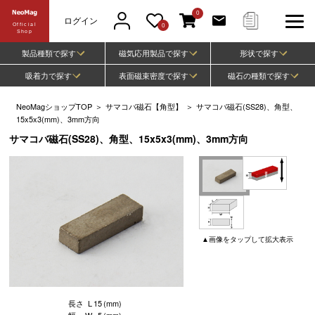
0
ログイン
Official
0
Shop
製品種類で探す
磁気応用製品で探す
形状で探す
吸着力で探す
表面磁束密度で探す
磁石の種類で探す
NeoMagショップTOP
＞
サマコバ磁石【角型】
＞
サマコバ磁石(SS28)、角型、
15x5x3(mm)、3mm方向
サマコバ磁石(SS28)、角型、15x5x3(mm)、3mm方向
▲
画像
をタップして
拡大表示
長さ
L
15
(mm)