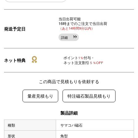
当日出荷可能
16時までのご注文で当日出荷
発送予定日
（あと14時間9分以内）
詳細
ポイント
付与・
1％
ネット特典
ネット注文割引
５％OFF
この商品で見積もりを依頼する
量産見積もり
特注磁石製品見積もり
製品詳細
種類
サマコバ磁石
形状
角型