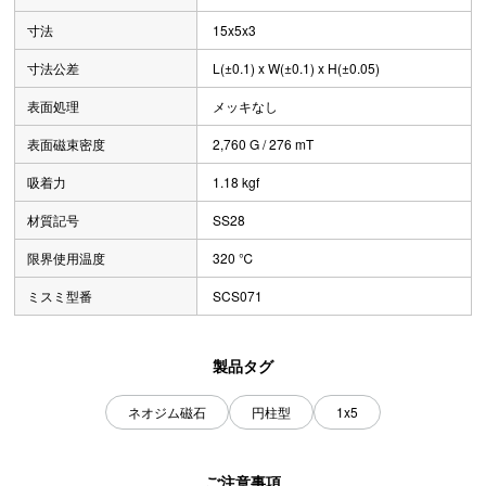
寸法
15x5x3
寸法公差
L(±0.1) x W(±0.1) x H(±0.05)
表面処理
メッキなし
表面磁束密度
2,760 G / 276 mT
吸着力
1.18 kgf
材質記号
SS28
限界使用温度
320 ℃
ミスミ型番
SCS071
製品タグ
ネオジム磁石
円柱型
1x5
ご注意事項