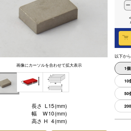
ー
以下から
画像
にカーソルを合わせて
拡大表示
1
10
50
長さ
L
15
(mm)
20
幅
W
10
(mm)
高さ
H
4
(mm)