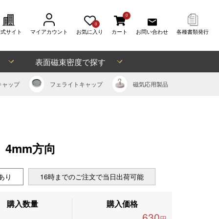
0
0
公式サイト
マイアカウント
お気に入り
カート
お問い合わせ
各種書類発行
表面磁束密度で探す
キャップ
フェライト
キャップ
磁気応用
製品
)、4mm方向
あり
16時までのご注文で当日出荷可能
購入数量
購入価格
630
円