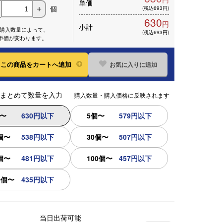
単価
個
＋
(税込693円)
630
円
小計
※購入数量によって、
(税込693円)
単価が変わります。
お気に入りに追加
この
商品をカートへ追加
まとめて数量を入力
購入数量・購入価格に反映されます
個〜
630円以下
5個〜
579円以下
個〜
538円以下
30個〜
507円以下
個〜
481円以下
100個〜
457円以下
0個〜
435円以下
当日出荷可能