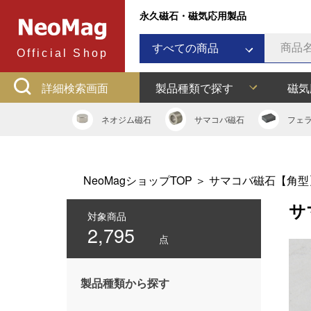
永久磁石・磁気応用製品
すべての商品
Official Shop
ネオジム磁石
詳細検索画面
製品種類で探す
磁気
サマコバ磁石
フェライト磁石
ネオジム
磁石
サマコバ
磁石
フェ
ラバーマグネット
アルニコ磁石
ネオジムボンド磁石
NeoMagショップTOP
＞
サマコバ磁石【角型
ネオジキャップ
サ
フェライトキャップ
対象商品
2,795
ネオジフック
点
フェライトフック
マグネットバー
製品種類から探す
多用途吸着バー
マグネット吸着器