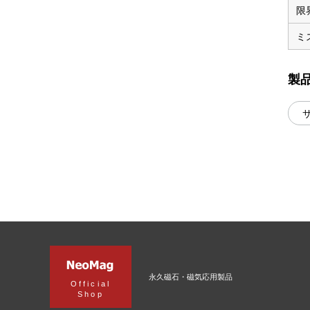
限
ミ
製
永久磁石・磁気応用製品
Official
Shop