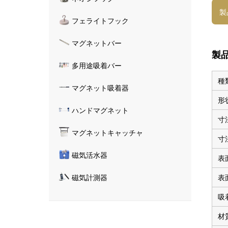
製
フェライトフック
マグネットバー
製
多用途吸着バー
種
マグネット吸着器
形
ハンドマグネット
寸
マグネットキャッチャ
寸
磁気活水器
表
表
磁気計測器
吸
材