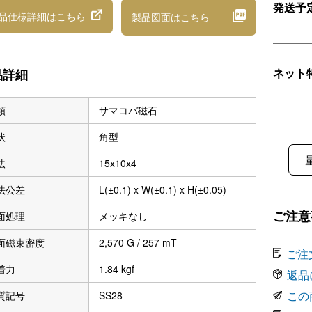
発送予
品仕様詳細
はこちら
製品図面
はこちら
ネット
品詳細
類
サマコバ磁石
状
角型
法
15x10x4
法公差
L(±0.1) x W(±0.1) x H(±0.05)
ご注意
面処理
メッキなし
面磁束密度
2,570 G / 257 mT
ご注
着力
1.84 kgf
返品
この
質記号
SS28