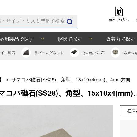
初めての方へ
応用製品で探す
形状で探す
吸着力で探す
ライト
磁石
ラバー
マグネット
その他の
磁石
ネオジ
】
＞
サマコバ磁石(SS28)、角型、15x10x4(mm)、4mm方向
マコバ磁石(SS28)、角型、15x10x4(mm
在庫