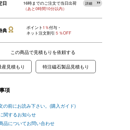
定日
16時までのご注文で当日出荷
詳細
（あと0時間10分以内）
ポイント
1％
付与・
特典
ネット注文割引
５％OFF
この商品で見積もりを依頼する
量産見積もり
特注磁石製品見積もり
事項
文の前にお読み下さい。(購入ガイド)
に関するお知らせ
商品についてお問い合わせ