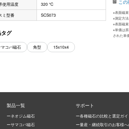
この
界使用温度
320 ℃
※表面磁
スミ型番
SCS073
※測定方
※表面磁
※単価は
品タグ
された単
サマコバ磁石
角型
15x10x4
製品一覧
サポート
ーネオジム磁石
ー各種磁石の比較と選定ガイ
ーサマコバ磁石
ー量産・継続取引のお客様へ