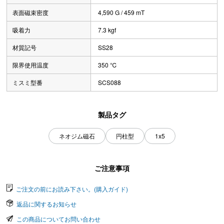
表面磁束密度
4,590 G / 459 mT
吸着力
7.3 kgf
材質記号
SS28
限界使用温度
350 ℃
ミスミ型番
SCS088
製品タグ
ネオジム磁石
円柱型
1x5
ご注意事項
ご注文の前にお読み下さい。(購入ガイド)
返品に関するお知らせ
この商品についてお問い合わせ