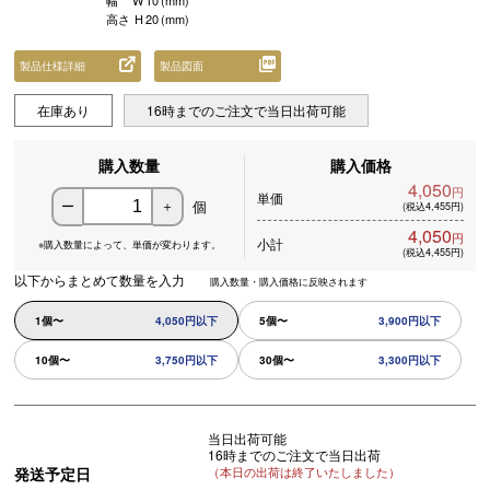
幅
W
10
(mm)
高さ
H
20
(mm)
製品仕様詳細
製品図面
在庫あり
16時までのご注文で当日出荷可能
購入数量
購入価格
4,050
円
単価
個
ー
＋
(税込4,455円)
4,050
円
小計
※購入数量によって、
単価が変わります。
(税込4,455円)
以下からまとめて数量を入力
購入数量・購入価格に反映されます
1個〜
4,050円以下
5個〜
3,900円以下
10個〜
3,750円以下
30個〜
3,300円以下
当日出荷可能
16時までのご注文で当日出荷
発送予定日
（本日の出荷は終了いたしました）