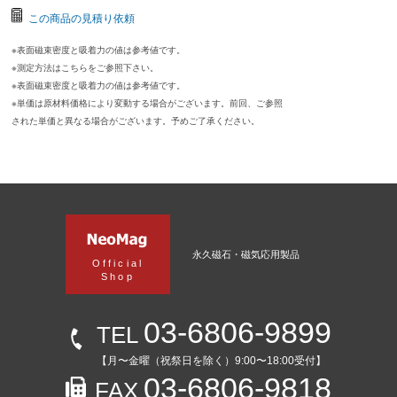
この商品の見積り依頼
※表面磁束密度と吸着力の値は参考値です。
※測定方法はこちらをご参照下さい。
※表面磁束密度と吸着力の値は参考値です。
※単価は原材料価格により変動する場合がございます。前回、ご参照
された単価と異なる場合がございます。予めご了承ください。
永久磁石・磁気応用製品
Official
Shop
03-6806-9899
TEL
【月〜金曜（祝祭日を除く）9:00〜18:00受付】
03-6806-9818
FAX