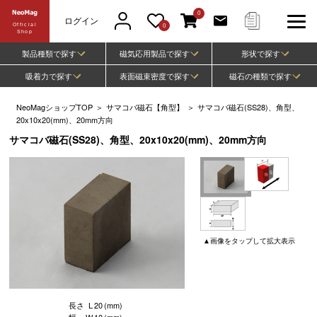
0
ログイン
Official
0
Shop
製品種類で探す
磁気応用製品で探す
形状で探す
吸着力で探す
表面磁束密度で探す
磁石の種類で探す
NeoMagショップTOP
＞
サマコバ磁石【角型】
＞
サマコバ磁石(SS28)、角型、
20x10x20(mm)、20mm方向
サマコバ磁石(SS28)、角型、20x10x20(mm)、20mm方向
▲
画像
をタップして
拡大表示
長さ
L
20
(mm)