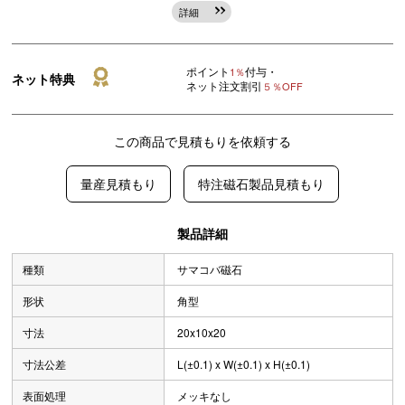
詳細
ポイント
付与・
1％
ネット特典
ネット注文割引
５％OFF
この商品で見積もりを依頼する
量産見積もり
特注磁石製品見積もり
製品詳細
種類
サマコバ磁石
形状
角型
寸法
20x10x20
寸法公差
L(±0.1) x W(±0.1) x H(±0.1)
表面処理
メッキなし