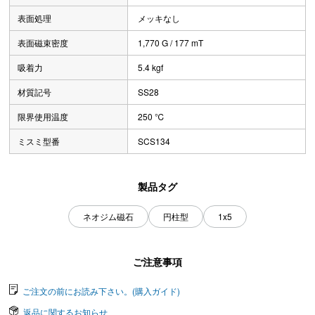
表面処理
メッキなし
表面磁束密度
1,770 G / 177 mT
吸着力
5.4 kgf
材質記号
SS28
限界使用温度
250 ℃
ミスミ型番
SCS134
製品タグ
ネオジム磁石
円柱型
1x5
ご注意事項
ご注文の前にお読み下さい。(購入ガイド)
返品に関するお知らせ