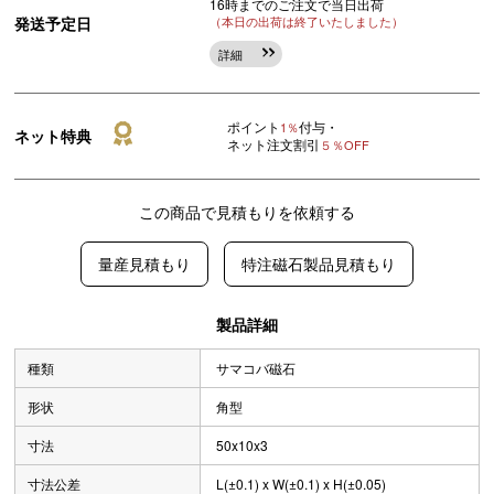
16時までのご注文で当日出荷
発送予定日
（本日の出荷は終了いたしました）
詳細
ポイント
付与・
1％
ネット特典
ネット注文割引
５％OFF
この商品で見積もりを依頼する
量産見積もり
特注磁石製品見積もり
製品詳細
種類
サマコバ磁石
形状
角型
寸法
50x10x3
寸法公差
L(±0.1) x W(±0.1) x H(±0.05)