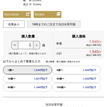
幅
W
10
(mm)
高さ
H
3
(mm)
製品仕様詳細
製品図面
在庫あり
16時までのご注文で当日出荷可能
購入数量
購入価格
1,545
円
単価
個
ー
＋
(税込1,699.5円)
1,545
円
小計
※購入数量によって、
単価が変わります。
(税込1,699.5円)
以下からまとめて数量を入力
購入数量・購入価格に反映されます
1個〜
1,545円以下
5個〜
1,422円以下
10個〜
1,321円以下
30個〜
1,242円以下
50個〜
1,180円以下
100個〜
1,122円以下
当日出荷可能