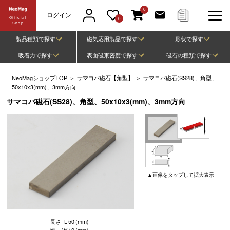
0
ログイン
Official
0
Shop
製品種類で探す
磁気応用製品で探す
形状で探す
吸着力で探す
表面磁束密度で探す
磁石の種類で探す
NeoMagショップTOP
＞
サマコバ磁石【角型】
＞
サマコバ磁石(SS28)、角型、
50x10x3(mm)、3mm方向
サマコバ磁石(SS28)、角型、50x10x3(mm)、3mm方向
▲
画像
をタップして
拡大表示
長さ
L
50
(mm)