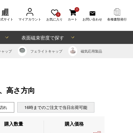
0
0
公式サイト
マイアカウント
お気に入り
カート
お問い合わせ
各種書類発行
表面磁束密度で探す
キャップ
フェライト
キャップ
磁気応用
製品
m)、高さ方向
切れ
16時までのご注文で当日出荷可能
購入数量
購入価格
--
円