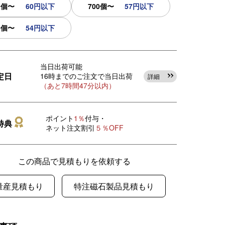
0個〜
60円以下
700個〜
57円以下
0個〜
54円以下
当日出荷可能
定日
16時までのご注文で当日出荷
詳細
（あと7時間47分以内）
ポイント
1％
付与・
特典
ネット注文割引
５％OFF
この商品で見積もりを依頼する
量産見積もり
特注磁石製品見積もり