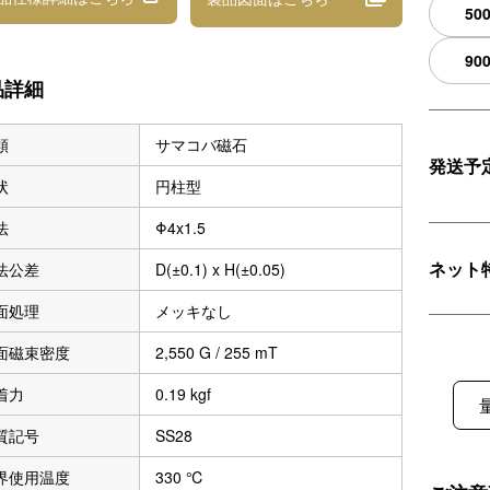
50
90
品詳細
類
サマコバ磁石
発送予
状
円柱型
法
Φ4x1.5
ネット
法公差
D(±0.1) x H(±0.05)
面処理
メッキなし
面磁束密度
2,550 G / 255 mT
着力
0.19 kgf
質記号
SS28
界使用温度
330 ℃