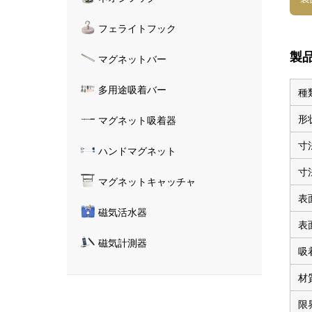
フェライトフック
製
マグネットバー
多用途吸着バー
種
形
マグネット吸着器
寸
ハンドマグネット
寸
マグネットキャッチャ
表
磁気活水器
表
磁気計測器
吸
材
限