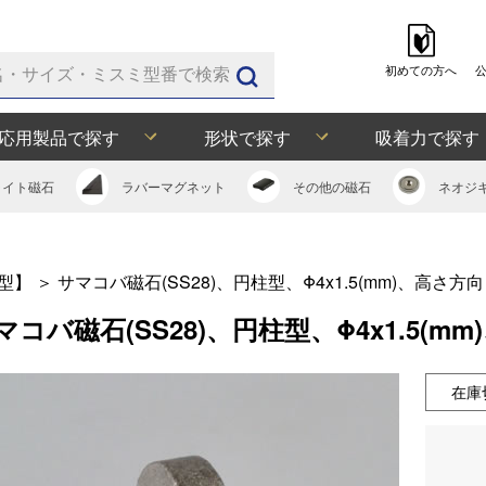
初めての方へ
応用製品で探す
形状で探す
吸着力で探す
ライト
磁石
ラバー
マグネット
その他の
磁石
ネオジ
型】
＞
サマコバ磁石(SS28)、円柱型、Φ4x1.5(mm)、高さ方向
マコバ磁石(SS28)、円柱型、Φ4x1.5(m
在庫