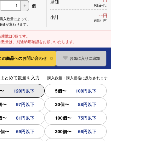
単価
個
＋
(税込--円)
--
円
小計
※購入数量によって、
(税込--円)
単価が変わります。
在庫数は0個です。
の数量は、別途納期確認をお願いいたします。
お気に入りに追加
この商品へのお問い合わせ
まとめて数量を入力
購入数量・購入価格に反映されます
個〜
120円以下
5個〜
108円以下
個〜
97円以下
30個〜
88円以下
個〜
81円以下
100個〜
75円以下
0個〜
69円以下
300個〜
66円以下