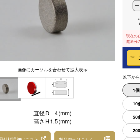
ー
現在の
超過分
画像
にカーソルを合わせて
拡大表示
以下から
1
10
直径
D
4
(mm)
50
高さ
H
1.5
(mm)
20
品仕様詳細
はこちら
製品図面
はこちら