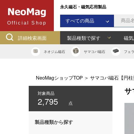
永久磁石・磁気応用製品
すべての商品
Official Shop
ネオジム磁石
詳細検索画面
製品種類で探す
磁気
サマコバ磁石
フェライト磁石
ネオジム
磁石
サマコバ
磁石
フェ
ラバーマグネット
アルニコ磁石
ネオジムボンド磁石
NeoMagショップTOP
＞
サマコバ磁石【円柱
ネオジキャップ
サ
フェライトキャップ
対象商品
2,795
ネオジフック
点
フェライトフック
マグネットバー
製品種類から探す
多用途吸着バー
マグネット吸着器