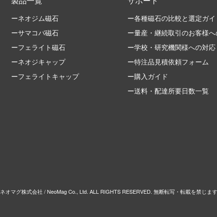
製品一覧
サポート
ーネオジム磁石
ー各種磁石の比較と選定ガイ
ーサマコバ磁石
ー量産・継続取引のお客様へ
ーフェライト磁石
ー学校・研究機関様への対応
ーネオジキャップ
ー特注品見積依頼フォーム
ーフェライトキャップ
ー購入ガイド
ー送料・配達所要日数一覧
 ネオマグ株式会社 / NeoMag Co., Ltd. ALL RIGHTS RESERVED. 無断転写・転載を禁じま