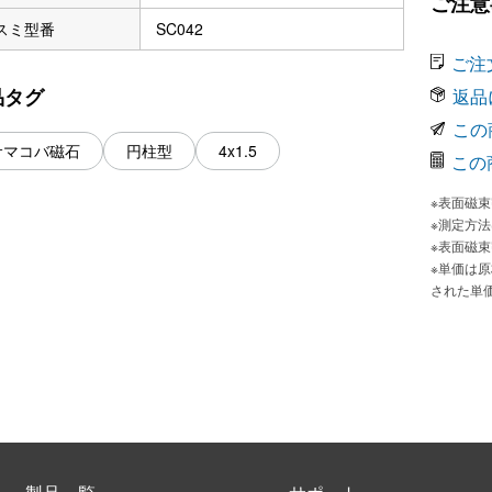
ご注意
スミ型番
SC042
ご注
品タグ
返品
この
サマコバ磁石
円柱型
4x1.5
この
※表面磁
※測定方
※表面磁
※単価は
された単