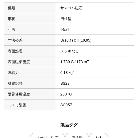
種類
サマコバ磁石
形状
円柱型
寸法
Φ5x1
寸法公差
D(±0.1) x H(±0.05)
表面処理
メッキなし
表面磁束密度
1,730 G / 173 mT
吸着力
0.18 kgf
材質記号
SS28
限界使用温度
280 ℃
ミスミ型番
SC057
製品タグ
ネオジム磁石
円柱型
1x5