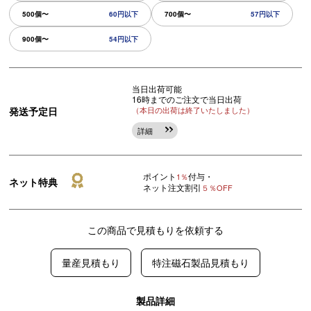
500個〜
60円以下
700個〜
57円以下
900個〜
54円以下
当日出荷可能
16時までのご注文で当日出荷
発送予定日
（本日の出荷は終了いたしました）
詳細
ポイント
付与・
1％
ネット特典
ネット注文割引
５％OFF
この商品で見積もりを依頼する
量産見積もり
特注磁石製品見積もり
製品詳細