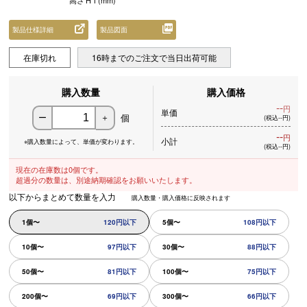
高さ
H
1
(mm)
製品仕様詳細
製品図面
在庫切れ
16時までのご注文で当日出荷可能
購入数量
購入価格
--
円
単価
個
ー
＋
(税込--円)
--
円
小計
※購入数量によって、
単価が変わります。
(税込--円)
現在の在庫数は0個です。
超過分の数量は、別途納期確認をお願いいたします。
以下からまとめて数量を入力
購入数量・購入価格に反映されます
1個〜
120円以下
5個〜
108円以下
10個〜
97円以下
30個〜
88円以下
50個〜
81円以下
100個〜
75円以下
200個〜
69円以下
300個〜
66円以下