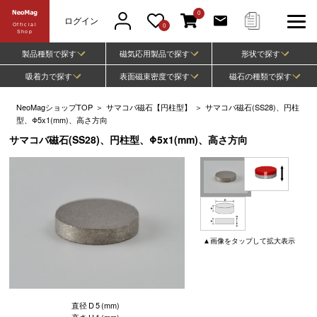
0
ログイン
Official
0
Shop
製品種類で探す
磁気応用製品で探す
形状で探す
吸着力で探す
表面磁束密度で探す
磁石の種類で探す
NeoMagショップTOP
＞
サマコバ磁石【円柱型】
＞
サマコバ磁石(SS28)、円柱
型、Φ5x1(mm)、高さ方向
サマコバ磁石(SS28)、円柱型、Φ5x1(mm)、高さ方向
▲
画像
をタップして
拡大表示
直径
D
5
(mm)