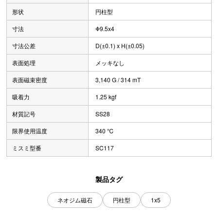
形状
円柱型
寸法
Φ9.5x4
寸法公差
D(±0.1) x H(±0.05)
表面処理
メッキなし
表面磁束密度
3,140 G / 314 mT
吸着力
1.25 kgf
材質記号
SS28
限界使用温度
340 ℃
ミスミ型番
SC117
製品タグ
ネオジム磁石
円柱型
1x5