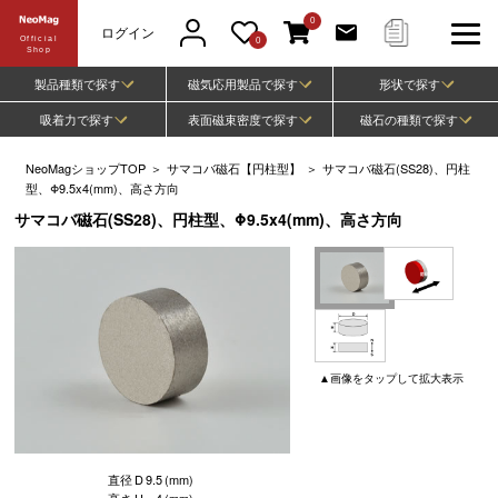
0
ログイン
Official
0
Shop
製品種類で探す
磁気応用製品で探す
形状で探す
吸着力で探す
表面磁束密度で探す
磁石の種類で探す
NeoMagショップTOP
＞
サマコバ磁石【円柱型】
＞
サマコバ磁石(SS28)、円柱
型、Φ9.5x4(mm)、高さ方向
サマコバ磁石(SS28)、円柱型、Φ9.5x4(mm)、高さ方向
▲
画像
をタップして
拡大表示
直径
D
9.5
(mm)