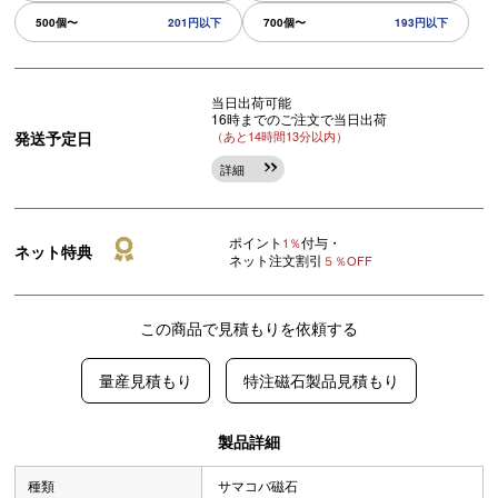
500個〜
201円以下
700個〜
193円以下
当日出荷可能
16時までのご注文で当日出荷
発送予定日
（あと14時間13分以内）
詳細
ポイント
付与・
1％
ネット特典
ネット注文割引
５％OFF
この商品で見積もりを依頼する
量産見積もり
特注磁石製品見積もり
製品詳細
種類
サマコバ磁石