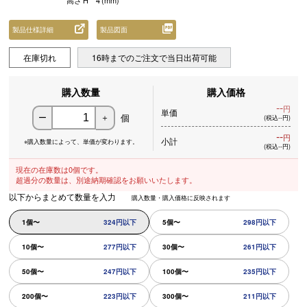
高さ
H
4
(mm)
製品仕様詳細
製品図面
在庫切れ
16時までのご注文で当日出荷可能
購入数量
購入価格
--
円
単価
個
ー
＋
(税込--円)
--
円
小計
※購入数量によって、
単価が変わります。
(税込--円)
現在の在庫数は0個です。
超過分の数量は、別途納期確認をお願いいたします。
以下からまとめて数量を入力
購入数量・購入価格に反映されます
1個〜
324円以下
5個〜
298円以下
10個〜
277円以下
30個〜
261円以下
50個〜
247円以下
100個〜
235円以下
200個〜
223円以下
300個〜
211円以下