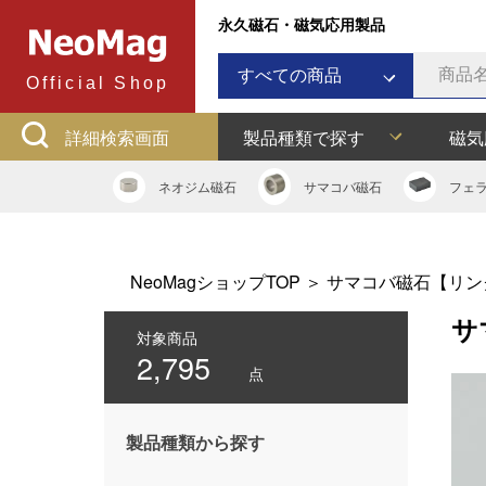
永久磁石・磁気応用製品
すべての商品
Official Shop
ネオジム磁石
詳細検索画面
製品種類で探す
磁気
サマコバ磁石
フェライト磁石
ネオジム
磁石
サマコバ
磁石
フェ
ラバーマグネット
アルニコ磁石
ネオジムボンド磁石
NeoMagショップTOP
＞
サマコバ磁石【リン
ネオジキャップ
サ
フェライトキャップ
対象商品
2,795
ネオジフック
点
フェライトフック
マグネットバー
製品種類から探す
多用途吸着バー
マグネット吸着器