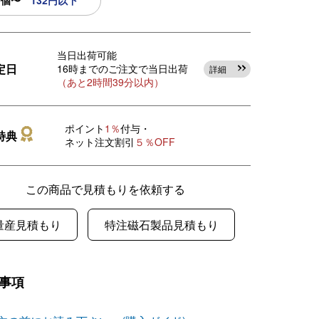
0個〜
132円以下
当日出荷可能
定日
16時までのご注文で当日出荷
詳細
（あと2時間39分以内）
ポイント
1％
付与・
特典
ネット注文割引
５％OFF
この商品で見積もりを依頼する
量産見積もり
特注磁石製品見積もり
事項