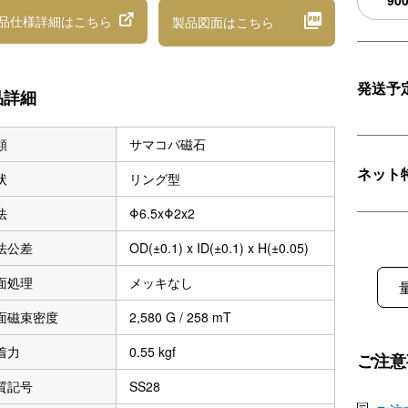
90
品仕様詳細
はこちら
製品図面
はこちら
発送予
品詳細
類
サマコバ磁石
ネット
状
リング型
法
Φ6.5xΦ2x2
法公差
OD(±0.1) x ID(±0.1) x H(±0.05)
面処理
メッキなし
面磁束密度
2,580 G / 258 mT
着力
0.55 kgf
ご注意
質記号
SS28