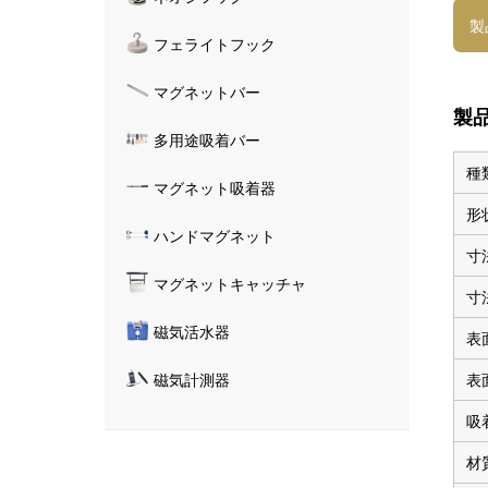
製
フェライトフック
マグネットバー
製
多用途吸着バー
種
マグネット吸着器
形
ハンドマグネット
寸
マグネットキャッチャ
寸
磁気活水器
表
表
磁気計測器
吸
材