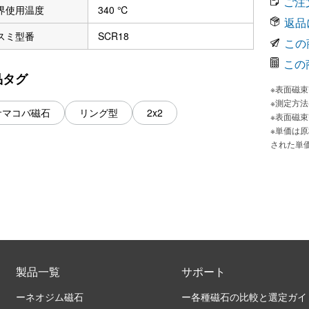
ご注
界使用温度
340 ℃
返品
スミ型番
SCR18
この
この
品タグ
※表面磁
※測定方
サマコバ磁石
リング型
2x2
※表面磁
※単価は
された単
製品一覧
サポート
ーネオジム磁石
ー各種磁石の比較と選定ガイ