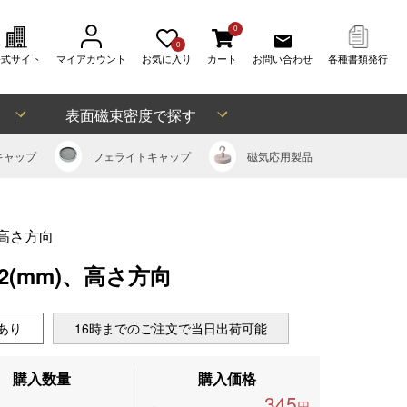
0
0
公式サイト
マイアカウント
お気に入り
カート
お問い合わせ
各種書類発行
表面磁束密度で探す
キャップ
フェライト
キャップ
磁気応用
製品
、高さ方向
x2(mm)、高さ方向
あり
16時までのご注文で当日出荷可能
購入数量
購入価格
345
円