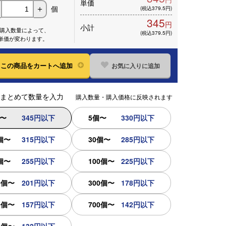
単価
個
＋
(税込379.5円)
345
円
小計
※購入数量によって、
(税込379.5円)
単価が変わります。
お気に入りに追加
この
商品をカートへ追加
まとめて数量を入力
購入数量・購入価格に反映されます
個〜
345円以下
5個〜
330円以下
個〜
315円以下
30個〜
285円以下
個〜
255円以下
100個〜
225円以下
0個〜
201円以下
300個〜
178円以下
0個〜
157円以下
700個〜
142円以下