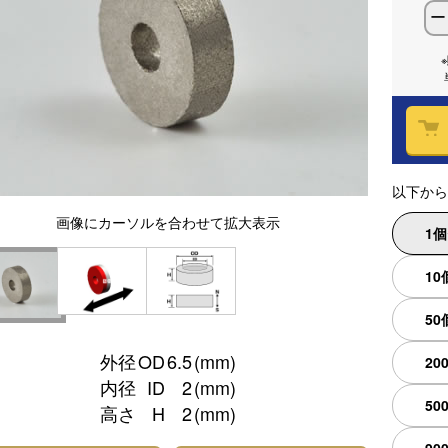
ー
以下から
画像
にカーソルを合わせて
拡大表示
1
10
50
外径
OD
6.5
(mm)
20
内径
ID
2
(mm)
50
高さ
H
2
(mm)