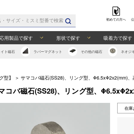
初めての方へ
応用製品で探す
形状で探す
吸着力で探す
ライト
磁石
ラバー
マグネット
その他の
磁石
ネオジ
グ型】
＞
サマコバ磁石(SS28)、リング型、Φ6.5xΦ2x2(mm)
マコバ磁石(SS28)、リング型、Φ6.5xΦ2
在庫