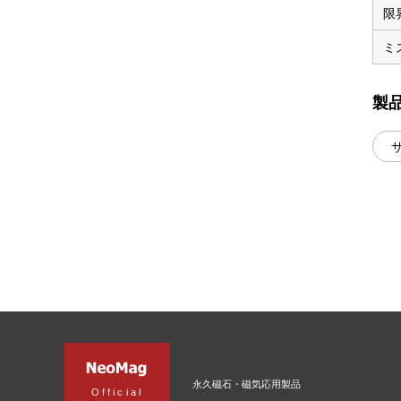
限
ミ
製
永久磁石・磁気応用製品
Official