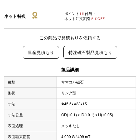
ポイント
付与・
1％
ネット特典
ネット注文割引
５％OFF
この商品で見積もりを依頼する
量産見積もり
特注磁石製品見積もり
製品詳細
種類
サマコバ磁石
形状
リング型
寸法
Φ45.5xΦ38x15
寸法公差
OD(±0.1) x ID(±0.1) x H(±0.05)
表面処理
メッキなし
表面磁束密度
4,090 G / 409 mT