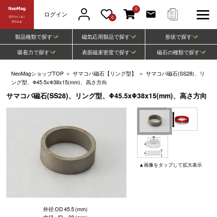
0
ログイン
Official
0
Shop
製品種類で探す
磁気応用製品で探す
形状で探す
吸着力で探す
表面磁束密度で探す
磁石の種類で探す
NeoMagショップTOP
＞
サマコバ磁石【リング型】
＞
サマコバ磁石(SS28)、リ
ング型、Φ45.5xΦ38x15(mm)、高さ方向
サマコバ磁石(SS28)、リング型、Φ45.5xΦ38x15(mm)、高さ方向
▲
画像
をタップして
拡大表示
外径
OD
45.5
(mm)