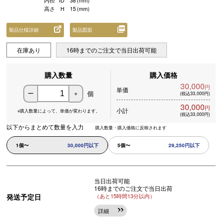
内径
ID
38
(mm)
高さ
H
15
(mm)
製品仕様詳細
製品図面
在庫あり
16時までのご注文で当日出荷可能
購入数量
購入価格
30,000
円
単価
個
ー
＋
(税込33,000円)
30,000
円
小計
※購入数量によって、
単価が変わります。
(税込33,000円)
以下からまとめて数量を入力
購入数量・購入価格に反映されます
1個〜
30,000円以下
5個〜
29,250円以下
当日出荷可能
16時までのご注文で当日出荷
発送予定日
（あと15時間13分以内）
詳細