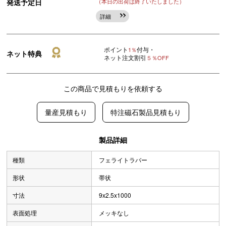
発送予定日
（本日の出荷は終了いたしました）
詳細
ポイント
付与・
1％
ネット特典
ネット注文割引
５％OFF
この商品で見積もりを依頼する
量産見積もり
特注磁石製品見積もり
製品詳細
種類
フェライトラバー
形状
帯状
寸法
9x2.5x1000
表面処理
メッキなし