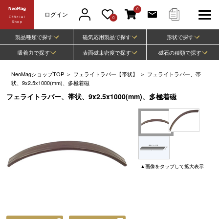
0
ログイン
Official
0
Shop
製品種類で探す
磁気応用製品で探す
形状で探す
吸着力で探す
表面磁束密度で探す
磁石の種類で探す
NeoMagショップTOP
＞
フェライトラバー【帯状】
＞
フェライトラバー、帯
状、9x2.5x1000(mm)、多極着磁
フェライトラバー、帯状、9x2.5x1000(mm)、多極着磁
▲
画像
をタップして
拡大表示