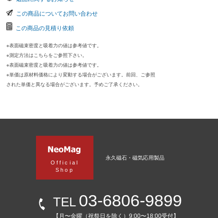
この商品についてお問い合わせ
この商品の見積り依頼
※表面磁束密度と吸着力の値は参考値です。
※測定方法はこちらをご参照下さい。
※表面磁束密度と吸着力の値は参考値です。
※単価は原材料価格により変動する場合がございます。前回、ご参照
された単価と異なる場合がございます。予めご了承ください。
永久磁石・磁気応用製品
Official
Shop
03-6806-9899
TEL
【月〜金曜（祝祭日を除く）9:00〜18:00受付】