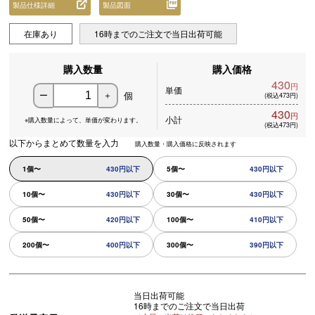
製品仕様詳細
製品図面
在庫あり
16時までのご注文で当日出荷可能
購入数量
購入価格
430
円
単価
個
ー
＋
(税込473円)
430
円
小計
※購入数量によって、
単価が変わります。
(税込473円)
以下からまとめて数量を入力
購入数量・購入価格に反映されます
1個〜
430円以下
5個〜
430円以下
10個〜
430円以下
30個〜
430円以下
50個〜
420円以下
100個〜
410円以下
200個〜
400円以下
300個〜
390円以下
当日出荷可能
16時までのご注文で当日出荷