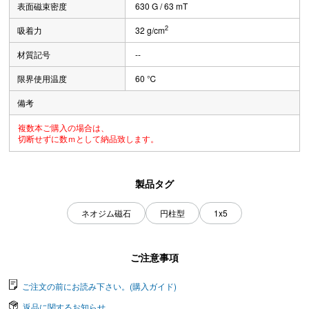
表面磁束密度
630 G / 63 mT
2
吸着力
32 g/cm
材質記号
--
限界使用温度
60 ℃
備考
複数本ご購入の場合は、
切断せずに数ｍとして納品致します。
製品タグ
ネオジム磁石
円柱型
1x5
ご注意事項
ご注文の前にお読み下さい。(購入ガイド)
返品に関するお知らせ