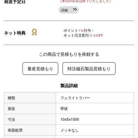
発送予定日
（本日の出荷は終了いたしました）
詳細
ポイント
付与・
1％
ネット特典
ネット注文割引
５％OFF
この商品で見積もりを依頼する
量産見積もり
特注磁石製品見積もり
製品詳細
種類
フェライトラバー
形状
帯状
寸法
10x5x1000
表面処理
メッキなし