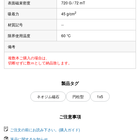
表面磁束密度
720 G / 72 mT
2
吸着力
45 g/cm
材質記号
--
限界使用温度
60 ℃
備考
複数本ご購入の場合は、
切断せずに数ｍとして納品致します。
製品タグ
ネオジム磁石
円柱型
1x5
ご注意事項
ご注文の前にお読み下さい。(購入ガイド)
返品に関するお知らせ