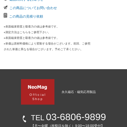
この商品についてお問い合わせ
この商品の見積り依頼
※表面磁束密度と吸着力の値は参考値です。
※測定方法はこちらをご参照下さい。
※表面磁束密度と吸着力の値は参考値です。
※単価は原材料価格により変動する場合がございます。前回、ご参照
された単価と異なる場合がございます。予めご了承ください。
永久磁石・磁気応用製品
Official
Shop
03-6806-9899
TEL
【月〜金曜（祝祭日を除く）9:00〜18:00受付】