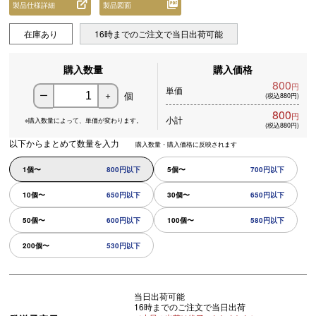
製品仕様詳細
製品図面
在庫あり
16時までのご注文で当日出荷可能
購入数量
購入価格
800
円
単価
個
ー
＋
(税込880円)
800
円
小計
※購入数量によって、
単価が変わります。
(税込880円)
以下からまとめて数量を入力
購入数量・購入価格に反映されます
1個〜
800円以下
5個〜
700円以下
10個〜
650円以下
30個〜
650円以下
50個〜
600円以下
100個〜
580円以下
200個〜
530円以下
当日出荷可能
16時までのご注文で当日出荷