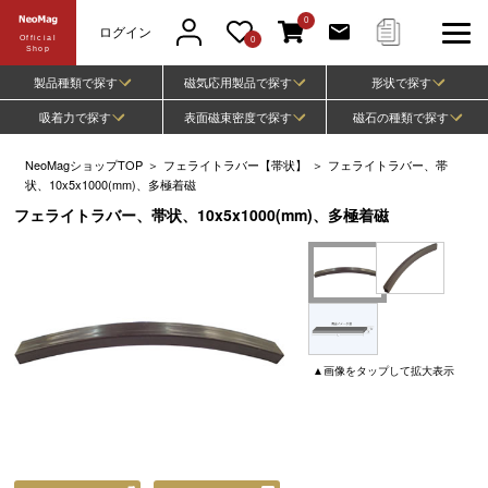
0
ログイン
Official
0
Shop
製品種類で探す
磁気応用製品で探す
形状で探す
吸着力で探す
表面磁束密度で探す
磁石の種類で探す
NeoMagショップTOP
＞
フェライトラバー【帯状】
＞
フェライトラバー、帯
状、10x5x1000(mm)、多極着磁
フェライトラバー、帯状、10x5x1000(mm)、多極着磁
▲
画像
をタップして
拡大表示