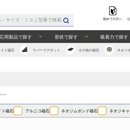
初めての方へ
応用製品で探す
形状で探す
吸着力で探す
ライト
磁石
ラバー
マグネット
その他の
磁石
ネオジ
イト磁石
アルニコ磁石
ネオジムボンド磁石
ネオジキャ