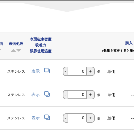
表面磁束密度
購入
向
表面処理
吸着力
限界使用温度
※数量を変更すると単
表示
単価
-
ステンレス
-
＋
個
表示
単価
-
ステンレス
-
＋
個
表示
単価
-
ステンレス
-
＋
個