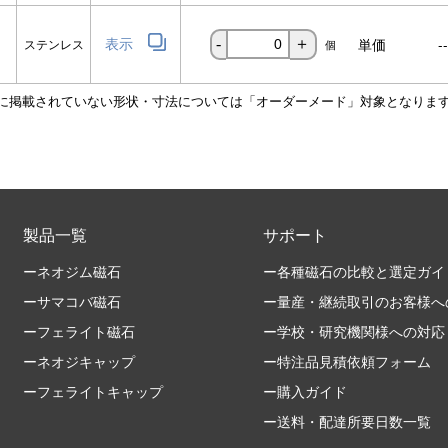
表示
単価
-
ステンレス
-
＋
個
覧に掲載されていない形状・寸法については「オーダーメード」対象となりま
製品一覧
サポート
ーネオジム磁石
ー各種磁石の比較と選定ガイ
ーサマコバ磁石
ー量産・継続取引のお客様へ
ーフェライト磁石
ー学校・研究機関様への対応
ーネオジキャップ
ー特注品見積依頼フォーム
ーフェライトキャップ
ー購入ガイド
ー送料・配達所要日数一覧