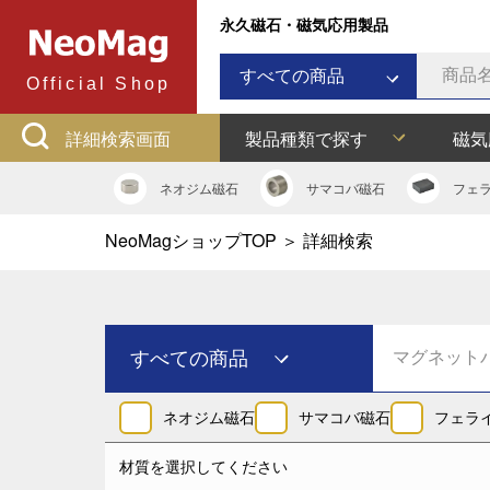
永久磁石・磁気応用製品
すべての商品
Official Shop
ネオジム磁石
詳細検索画面
製品種類で探す
磁気
サマコバ磁石
フェライト磁石
ネオジム
磁石
サマコバ
磁石
フェ
ラバーマグネット
NeoMagショップTOP
＞
詳細検索
アルニコ磁石
ネオジムボンド磁石
ネオジキャップ
フェライトキャップ
すべての商品
ネオジフック
フェライトフック
ネオジム磁石
ネオジム磁石
サマコバ磁石
フェラ
マグネットバー
サマコバ磁石
多用途吸着バー
材質を選択してください
フェライト磁石
マグネット吸着器