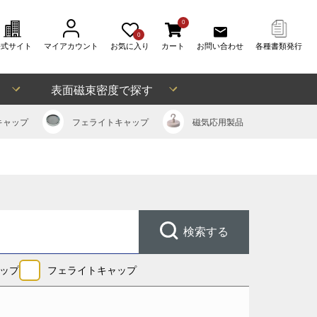
0
0
公式サイト
マイアカウント
お気に入り
カート
お問い合わせ
各種書類発行
表面磁束密度で探す
キャップ
フェライト
キャップ
磁気応用
製品
検索する
ップ
フェライトキャップ