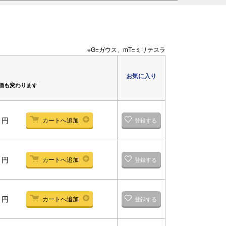
※G=ガウス、mT=ミリテスラ
お気に入り
価も変わります
-
円
カートへ追加
登録する
-
円
カートへ追加
登録する
-
円
カートへ追加
登録する