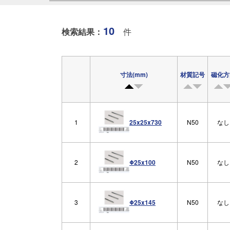
アルニコ磁石
ハンドマグネット
ネオジムボンド磁石
10
マグネットキャッチャ
検索結果：
件
ネオジキャップ
磁気活水器
フェライトキャップ
磁気計測器
寸法(mm)
材質記号
磁化方
1
N50
なし
25x25x730
2
N50
なし
Φ25x100
3
N50
なし
Φ25x145