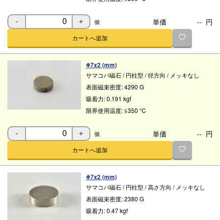
単価
--
円
個
-
＋
カートへ追加
Φ7x2 (mm)
サマコバ磁石
/
円柱型
/
径方向
/
メッキなし
表面磁束密度:
4290 G
吸着力:
0.191 kgf
限界使用温度:
≦350 ℃
単価
--
円
個
-
＋
カートへ追加
Φ7x2 (mm)
サマコバ磁石
/
円柱型
/
高さ方向
/
メッキなし
表面磁束密度:
2380 G
吸着力:
0.47 kgf