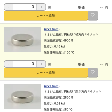
単価
--
円
個
-
＋
カートへ追加
Φ7x2 (mm)
ネオジム磁石
/
円柱型
/
径方向
/
Niメッキ
表面磁束密度:
4900 G
吸着力:
0.45 kgf
限界使用温度:
≦150 ℃
単価
--
円
個
-
＋
カートへ追加
Φ7x2 (mm)
ネオジム磁石
/
円柱型
/
高さ方向
/
Niメッキ
表面磁束密度:
2860 G
吸着力:
0.68 kgf
限界使用温度:
≦80 ℃