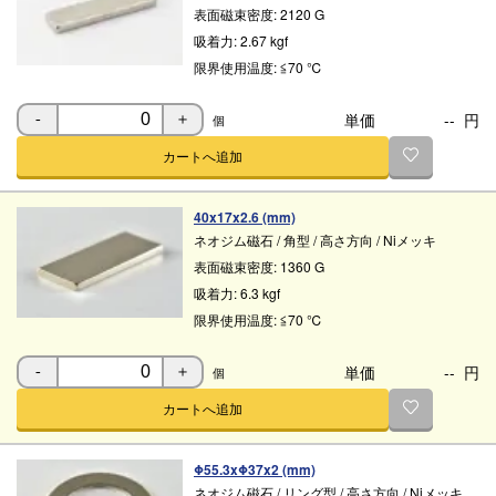
表面磁束密度:
2120 G
吸着力:
2.67 kgf
限界使用温度:
≦70 ℃
単価
--
円
個
-
＋
カートへ追加
40x17x2.6 (mm)
ネオジム磁石
/
角型
/
高さ方向
/
Niメッキ
表面磁束密度:
1360 G
吸着力:
6.3 kgf
限界使用温度:
≦70 ℃
単価
--
円
個
-
＋
カートへ追加
Φ55.3xΦ37x2 (mm)
ネオジム磁石
/
リング型
/
高さ方向
/
Niメッキ