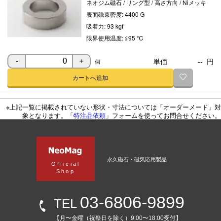
ネオジム磁石
/
リング型
/
高さ方向
/
Niメッキ
表面磁束密度:
4400 G
吸着力:
93 kgf
限界使用温度:
≦95 ℃
単価
--
円
個
-
＋
カートへ追加
※上記一覧に掲載されていない形状・寸法については「オーダーメード」対
象となります。「
特注品依頼
」フォームを使ってお問合せください。
永久磁石・磁気応用製品
Official
Shop
03-6806-9899
TEL
【月〜金曜（祝祭日を除く）9:00〜18:00受付】