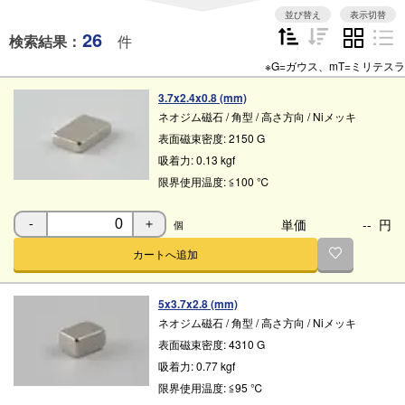
ップ
並び替え
表示切替
26
検索結果：
件
※G=ガウス、mT=ミリテスラ
3.7x2.4x0.8 (mm)
ネオジム磁石
/
角型
/
高さ方向
/
Niメッキ
表面磁束密度:
2150 G
吸着力:
0.13 kgf
限界使用温度:
≦100 ℃
単価
--
円
個
-
＋
カートへ追加
5x3.7x2.8 (mm)
ネオジム磁石
/
角型
/
高さ方向
/
Niメッキ
表面磁束密度:
4310 G
吸着力:
0.77 kgf
限界使用温度:
≦95 ℃