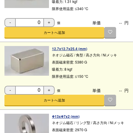
吸着力:
1.31 kgf
限界使用温度:
≦340 ℃
単価
--
円
個
-
＋
カートへ追加
12.7x12.7x25.4 (mm)
ネオジム磁石
/
角型
/
高さ方向
/
Niメッキ
表面磁束密度:
5380 G
吸着力:
8 kgf
限界使用温度:
≦150 ℃
単価
--
円
個
-
＋
カートへ追加
Φ13xΦ7x2 (mm)
ネオジム磁石
/
リング型
/
高さ方向
/
Niメッキ
表面磁束密度:
2970 G