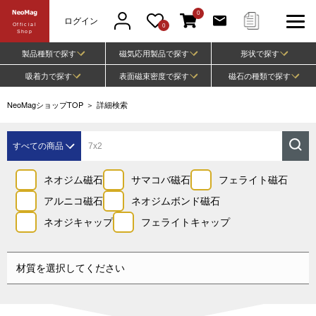
0
ログイン
Official
0
Shop
製品種類で探す
磁気応用製品で探す
形状で探す
吸着力で探す
表面磁束密度で探す
磁石の種類で探す
NeoMagショップTOP
＞
詳細検索
すべての商品
ネオジム磁石
ネオジム磁石
サマコバ磁石
フェライト磁石
サマコバ磁石
アルニコ磁石
ネオジムボンド磁石
フェライト磁石
ネオジキャップ
フェライトキャップ
アルニコ磁石
ネオジムボンド
磁石
材質を選択してください
ネオジキャップ
フェライトキャ