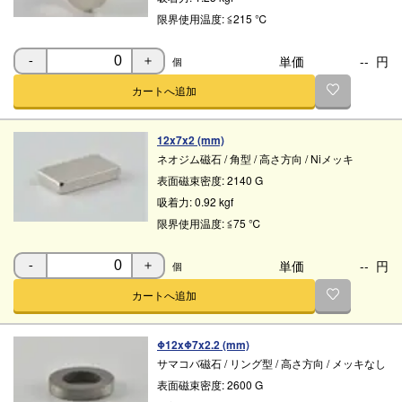
限界使用温度:
≦215 ℃
単価
--
円
個
-
＋
カートへ追加
12x7x2 (mm)
ネオジム磁石
/
角型
/
高さ方向
/
Niメッキ
表面磁束密度:
2140 G
吸着力:
0.92 kgf
限界使用温度:
≦75 ℃
単価
--
円
個
-
＋
カートへ追加
Φ12xΦ7x2.2 (mm)
サマコバ磁石
/
リング型
/
高さ方向
/
メッキなし
表面磁束密度:
2600 G