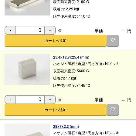
表面磁束密度:
2190 G
吸着力:
2.25 kgf
限界使用温度:
≦110 ℃
単価
--
円
個
-
＋
カートへ追加
25.4x12.7x25.4 (mm)
ネオジム磁石
/
角型
/
高さ方向
/
Niメッキ
表面磁束密度:
5600 G
吸着力:
17 kgf
限界使用温度:
≦145 ℃
単価
--
円
個
-
＋
カートへ追加
28x7x2.3 (mm)
ネオジム磁石
/
角型
/
高さ方向
/
Niメッキ