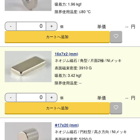
吸着力:
1.96 kgf
限界使用温度:
≦80 ℃
単価
--
円
個
-
＋
カートへ追加
16x7x2 (mm)
ネオジム磁石
/
角型
/
片面2極
/
Niメッキ
表面磁束密度:
3910 G
吸着力:
3.42 kgf
限界使用温度:
--
単価
--
円
個
-
＋
カートへ追加
Φ17x20 (mm)
ネオジム磁石
/
円柱型
/
高さ方向
/
Niメッキ
表面磁束密度:
5250 G