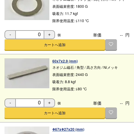
表面磁束密度:
1800 G
吸着力:
11.7 kgf
限界使用温度:
≦110 ℃
単価
--
円
個
-
＋
カートへ追加
60x7x2.9 (mm)
ネオジム磁石
/
角型
/
高さ方向
/
Niメッキ
表面磁束密度:
2440 G
吸着力:
8.8 kgf
限界使用温度:
≦80 ℃
単価
--
円
個
-
＋
カートへ追加
Φ67xΦ27x20 (mm)