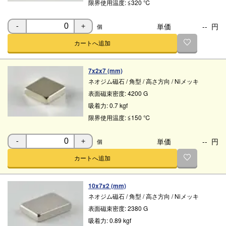
限界使用温度:
≦320 ℃
単価
--
円
個
-
＋
カートへ追加
7x2x7 (mm)
ネオジム磁石
/
角型
/
高さ方向
/
Niメッキ
表面磁束密度:
4200 G
吸着力:
0.7 kgf
限界使用温度:
≦150 ℃
単価
--
円
個
-
＋
カートへ追加
10x7x2 (mm)
ネオジム磁石
/
角型
/
高さ方向
/
Niメッキ
表面磁束密度:
2380 G
吸着力:
0.89 kgf