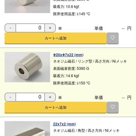
吸着力:
10.6 kgf
限界使用温度:
≦145 ℃
単価
--
円
個
-
＋
カートへ追加
Φ20xΦ7x22 (mm)
ネオジム磁石
/
リング型
/
高さ方向
/
Niメッキ
表面磁束密度:
5390 G
吸着力:
14.6 kgf
限界使用温度:
≦150 ℃
単価
--
円
個
-
＋
カートへ追加
22x7x2 (mm)
ネオジム磁石
/
角型
/
高さ方向
/
Niメッキ