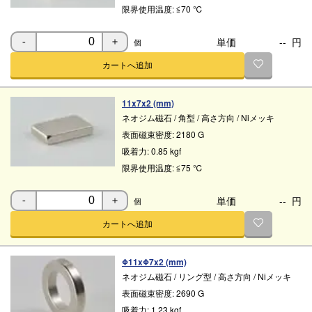
限界使用温度:
≦70 ℃
単価
--
円
個
-
＋
カートへ追加
11x7x2 (mm)
ネオジム磁石
/
角型
/
高さ方向
/
Niメッキ
表面磁束密度:
2180 G
吸着力:
0.85 kgf
限界使用温度:
≦75 ℃
単価
--
円
個
-
＋
カートへ追加
Φ11xΦ7x2 (mm)
ネオジム磁石
/
リング型
/
高さ方向
/
Niメッキ
表面磁束密度:
2690 G
吸着力:
1.23 kgf