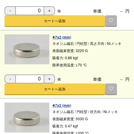
単価
--
円
個
-
＋
カートへ追加
Φ7x2 (mm)
ネオジム磁石
/
円柱型
/
高さ方向
/
Niメッキ
表面磁束密度:
3220 G
吸着力:
0.86 kgf
限界使用温度:
≦70 ℃
単価
--
円
個
-
＋
カートへ追加
Φ7x2 (mm)
ネオジム磁石
/
円柱型
/
径方向
/
Niメッキ
表面磁束密度:
5030 G
吸着力:
0.47 kgf
限界使用温度:
≦200 ℃